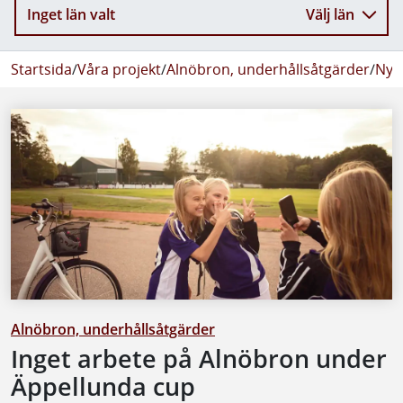
Inget län valt
Välj län
Startsida
/
Våra projekt
/
Alnöbron, underhållsåtgärder
/
Nyh
Alnöbron, underhållsåtgärder
Inget arbete på Alnöbron under
Äppellunda cup