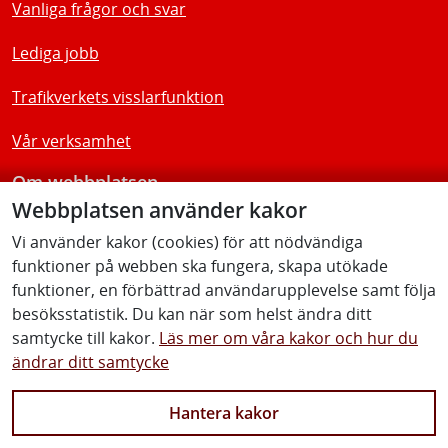
Vanliga frågor och svar
Lediga jobb
Trafikverkets visslarfunktion
Vår verksamhet
Om webbplatsen
Webbplatsen använder kakor
Tillgänglighetsredogörelse
Vi använder kakor (cookies) för att nödvändiga
funktioner på webben ska fungera, skapa utökade
Följ oss
funktioner, en förbättrad användarupplevelse samt följa
besöksstatistik. Du kan när som helst ändra ditt
samtycke till kakor.
Läs mer om våra kakor och hur du
ändrar ditt samtycke
Facebook
Youtube
Instagram
Linkedin
Hantera kakor