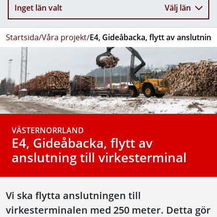
Inget län valt
Välj län
Startsida
/
Våra projekt
/
E4, Gideåbacka, flytt av anslutning 
VÄSTERNORRLAND
E4, Gideåbacka, flytt av
anslutning till virkesterminal
Vi ska flytta anslutningen till
virkesterminalen med 250 meter. Detta gör