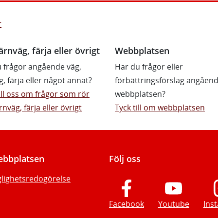
r
ärnväg, färja eller övrigt
Webbplatsen
 frågor angående väg,
Har du frågor eller
g, färja eller något annat?
förbättringsförslag angåen
till oss om frågor som rör
webbplatsen?
rnväg, färja eller övrigt
Tyck till om webbplatsen
bbplatsen
Följ oss
glighetsredogörelse
Facebook
Youtube
Ins