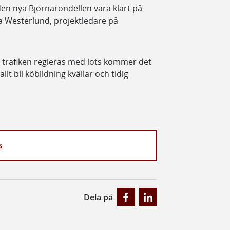
den nya Björnarondellen vara klart på
ea Westerlund, projektledare på
h trafiken regleras med lots kommer det
llt bli köbildning kvällar och tidig
s
Dela på