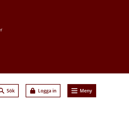
er
Sök
Logga in
Meny