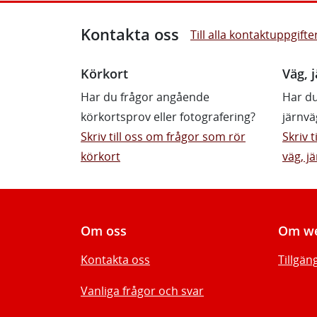
Kontakta oss
Till alla kontaktuppgifte
Körkort
Väg, j
Har du frågor angående
Har du
körkortsprov eller fotografering?
järnvä
Skriv till oss om frågor som rör
Skriv 
körkort
väg, jä
Om oss
Om we
Kontakta oss
Tillgän
Vanliga frågor och svar