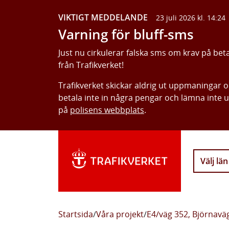
VIKTIGT MEDDELANDE
23 juli 2026 kl. 14:24
Varning för bluff-sms
Just nu cirkulerar falska sms om krav på bet
från Trafikverket!
Trafikverket skickar aldrig ut uppmaningar 
betala inte in några pengar och lämna inte 
på
polisens webbplats
.
Välj län
Startsida
/
Våra projekt
/
E4/väg 352, Björnavä