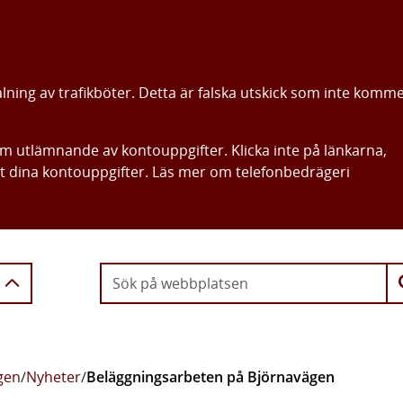
alning av trafikböter. Detta är falska utskick som inte komm
om utlämnande av kontouppgifter. Klicka inte på länkarna,
ut dina kontouppgifter. Läs mer om telefonbedrägeri
Gå direkt till innehållet
gen
/
Nyheter
/
Beläggningsarbeten på Björnavägen