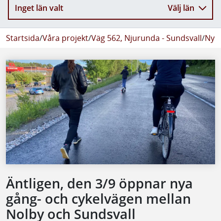
Inget län valt
Välj län
Startsida
/
Våra projekt
/
Väg 562, Njurunda - Sundsvall
/
Nyhe
Äntligen, den 3/9 öppnar nya
gång- och cykelvägen mellan
Nolby och Sundsvall