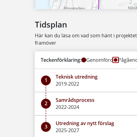
Tidsplan
Här kan du läsa om vad som hänt i projekt
framöver
Teckenförklaring:
Genomförd
Pågåen
Teknisk utredning
1
2019-2022
Samrådsprocess
2
2022-2024
Utredning av nytt förslag
3
2025-2027