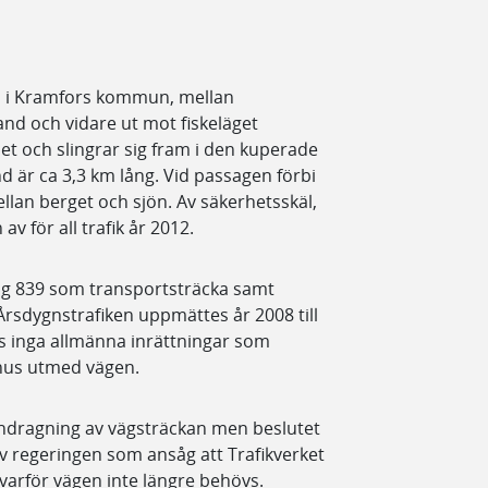
n i Kramfors kommun, mellan
and och vidare ut mot fiskeläget
t och slingrar sig fram i den kuperade
 är ca 3,3 km lång. Vid passagen förbi
llan berget och sjön. Av säkerhetsskäl,
av för all trafik år 2012.
äg 839 som transportsträcka samt
rsdygnstrafiken uppmättes år 2008 till
ns inga allmänna inrättningar som
khus utmed vägen.
indragning av vägsträckan men beslutet
v regeringen som ansåg att Trafikverket
ll varför vägen inte längre behövs.