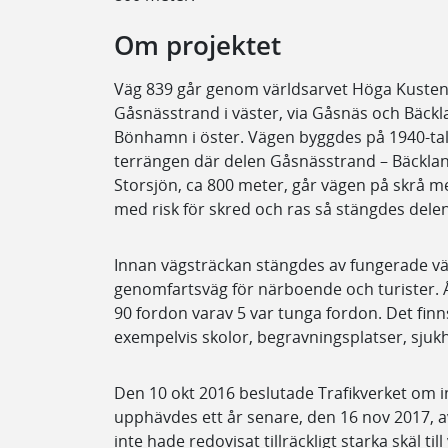
Om projektet
Väg 839 går genom världsarvet Höga Kuste
Gåsnässtrand i väster, via Gåsnäs och Bäckl
Bönhamn i öster. Vägen byggdes på 1940-tale
terrängen där delen Gåsnässtrand – Bäckland
Storsjön, ca 800 meter, går vägen på skrå me
med risk för skred och ras så stängdes delen 
Innan vägsträckan stängdes av fungerade v
genomfartsväg för närboende och turister. Å
90 fordon varav 5 var tunga fordon. Det fin
exempelvis skolor, begravningsplatser, sju
Den 10 okt 2016 beslutade Trafikverket om 
upphävdes ett år senare, den 16 nov 2017, a
inte hade redovisat tillräckligt starka skäl ti