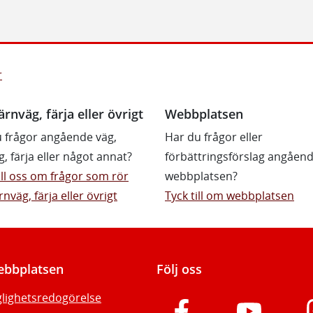
r
ärnväg, färja eller övrigt
Webbplatsen
 frågor angående väg,
Har du frågor eller
g, färja eller något annat?
förbättringsförslag angåen
till oss om frågor som rör
webbplatsen?
rnväg, färja eller övrigt
Tyck till om webbplatsen
bbplatsen
Följ oss
glighetsredogörelse