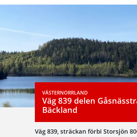
VÄSTERNORRLAND
Väg 839 delen Gåsnässtr
Bäckland
Väg 839, sträckan förbi Storsjön 8