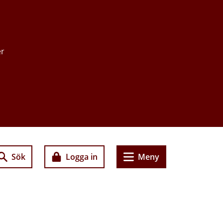
er
Sök
Logga in
Meny