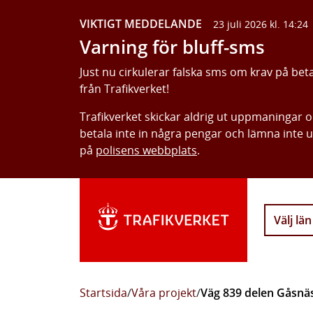
VIKTIGT MEDDELANDE
23 juli 2026 kl. 14:24
Varning för bluff-sms
Just nu cirkulerar falska sms om krav på bet
från Trafikverket!
Trafikverket skickar aldrig ut uppmaningar 
betala inte in några pengar och lämna inte 
på
polisens webbplats
.
Välj län
Startsida
/
Våra projekt
/
Väg 839 delen Gåsnä