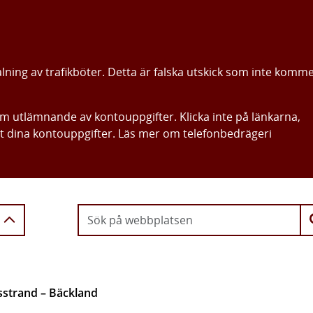
alning av trafikböter. Detta är falska utskick som inte komm
om utlämnande av kontouppgifter. Klicka inte på länkarna,
ut dina kontouppgifter. Läs mer om telefonbedrägeri
Gå direkt till innehållet
sstrand – Bäckland