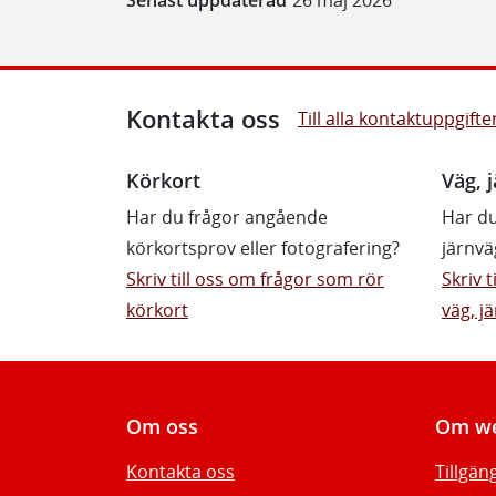
Kontakta oss
Till alla kontaktuppgifte
Körkort
Väg, j
Har du frågor angående
Har du
körkortsprov eller fotografering?
järnvä
Skriv till oss om frågor som rör
Skriv 
körkort
väg, jä
Om oss
Om we
Kontakta oss
Tillgän