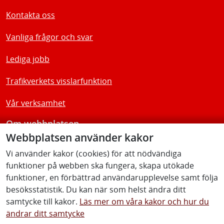
Kontakta oss
Vanliga frågor och svar
Lediga jobb
Trafikverkets visslarfunktion
Vår verksamhet
Om webbplatsen
Webbplatsen använder kakor
Tillgänglighetsredogörelse
Vi använder kakor (cookies) för att nödvändiga
funktioner på webben ska fungera, skapa utökade
Följ oss
funktioner, en förbättrad användarupplevelse samt följa
besöksstatistik. Du kan när som helst ändra ditt
samtycke till kakor.
Läs mer om våra kakor och hur du
ändrar ditt samtycke
Facebook
Youtube
Instagram
Linkedin