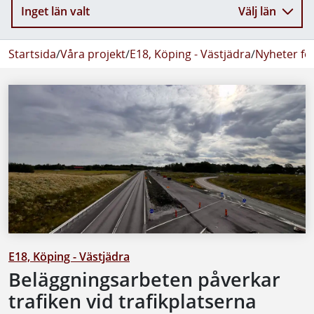
Inget län valt
Välj län
Startsida
/
Våra projekt
/
E18, Köping - Västjädra
/
Nyheter fö
E18, Köping - Västjädra
Beläggningsarbeten påverkar
trafiken vid trafikplatserna