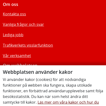
Om oss
Kontakta oss
Vanliga frågor och svar
Lediga jobb
Trafikverkets visslarfunktion
Vår verksamhet
Om webbplatsen
Webbplatsen använder kakor
Tillgänglighetsredogörelse
Vi använder kakor (cookies) för att nödvändiga
funktioner på webben ska fungera, skapa utökade
Följ oss
funktioner, en förbättrad användarupplevelse samt följa
besöksstatistik. Du kan när som helst ändra ditt
samtycke till kakor.
Läs mer om våra kakor och hur du