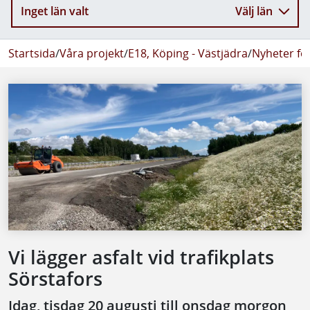
Inget län valt
Välj län
Startsida
/
Våra projekt
/
E18, Köping - Västjädra
/
Nyheter fö
Vi lägger asfalt vid trafikplats
Sörstafors
Idag, tisdag 20 augusti till onsdag morgon