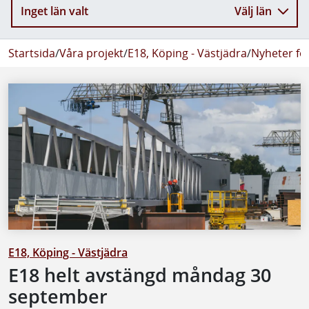
Inget län valt
Välj län
Startsida
/
Våra projekt
/
E18, Köping - Västjädra
/
Nyheter fö
E18, Köping - Västjädra
E18 helt avstängd måndag 30
september