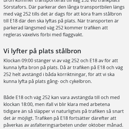
Bron kommer transporteras till väg 252 vid trafikplats
Sörstafors. Där parkerar den långa transportbilen längs
med väg 252 tills det är dags för att köra fram stålbron
till E18 där den ska lyftas på plats. När transporten är
parkerad längsmed väg 252 kommer trafiken att
regleras växelvis förbi med flaggvakt.
Vi lyfter på plats stålbron
Klockan 09:00 stänger vi av väg 252 och E18 av för att
kunna lyfta bron på plats. Då är trafiken på E18 och väg
252 helt avstängd i båda körriktningar, för att vi ska
kunna lyfta på plats gång- och cykelbron.
Både E18 och väg 252 kan vara avstängda till och med
klockan 18:00, men ifall vi blir klara med arbetena
tidigare än så släpper vi naturligtvis på trafiken så snart
det är möjligt. Trafiken på E18 fortsätter därefter att
påverkas av asfalteringsarbeten under oktober månad.