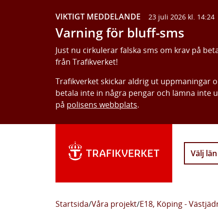
VIKTIGT MEDDELANDE
23 juli 2026 kl. 14:24
Varning för bluff-sms
Just nu cirkulerar falska sms om krav på bet
från Trafikverket!
Trafikverket skickar aldrig ut uppmaningar 
betala inte in några pengar och lämna inte 
på
polisens webbplats
.
Välj län
Startsida
/
Våra projekt
/
E18, Köping - Västjäd