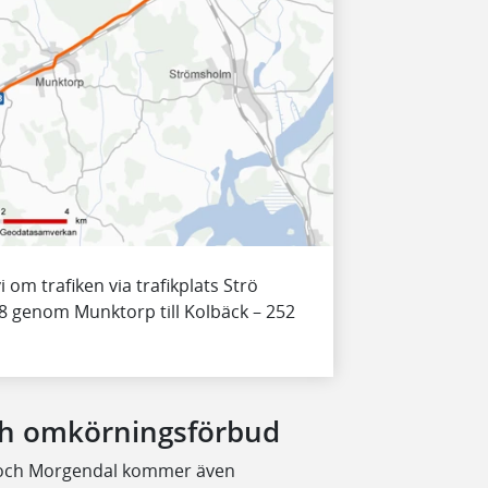
 om trafiken via trafikplats Strö
58 genom Munktorp till Kolbäck – 252
och omkörningsförbud
rö och Morgendal kommer även