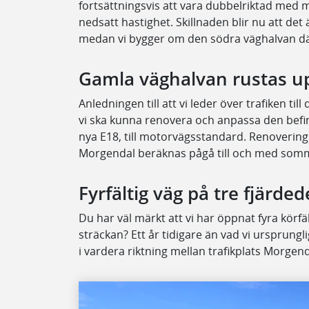
fortsättningsvis att vara dubbelriktad med
nedsatt hastighet. Skillnaden blir nu att det
medan vi bygger om den södra väghalvan där 
Gamla väghalvan rustas u
Anledningen till att vi leder över trafiken ti
vi ska kunna renovera och anpassa den befin
nya E18, till motorvägsstandard. Renoverin
Morgendal beräknas pågå till och med som
Fyrfältig väg på tre fjärde
Du har väl märkt att vi har öppnat fyra körfält
sträckan? Ett år tidigare än vad vi ursprungli
i vardera riktning mellan trafikplats Morgen