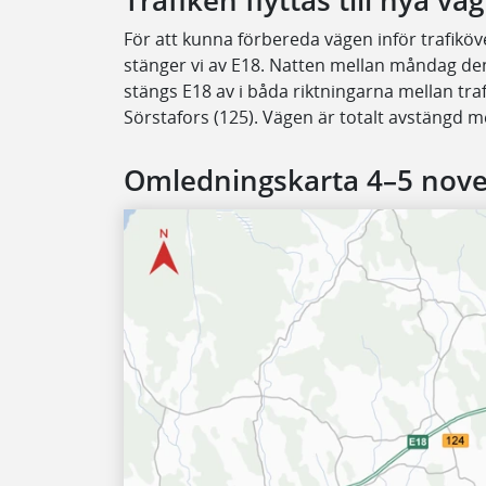
Trafiken flyttas till nya vä
För att kunna förbereda vägen inför trafiköv
stänger vi av E18. Natten mellan måndag d
stängs E18 av i båda riktningarna mellan trafi
Sörstafors (125). Vägen är totalt avstängd m
Omledningskarta 4–5 nov