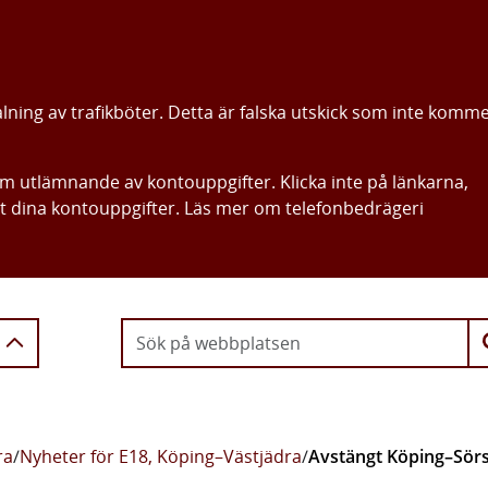
alning av trafikböter. Detta är falska utskick som inte komm
om utlämnande av kontouppgifter. Klicka inte på länkarna,
ut dina kontouppgifter. Läs mer om telefonbedrägeri
Gå direkt till innehållet
ra
/
Nyheter för E18, Köping–Västjädra
/
Avstängt Köping–Sörst