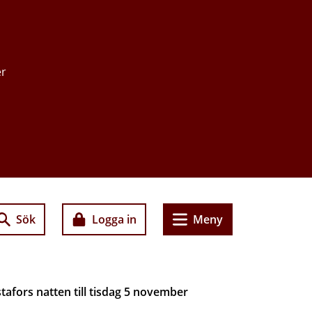
er
Sök
Logga in
Meny
afors natten till tisdag 5 november