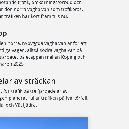
 mötande trafik, omkörningsförbud och
 är den norra väghalvan som trafikeras,
trafiken har kört fram tills nu.
pp
ll den norra, nybyggda väghalvan är för att
tliga vägen, alltså södra väghalvan på
gsarbetet på etappen mellan Köping och
maren 2025.
delar av sträckan
 för trafik på tre fjärdedelar av
gen planerat rullar trafiken på två körfält
dal och Västjädra.