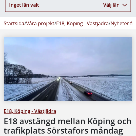
Inget län valt
Välj län
Startsida
/
Våra projekt
/
E18, Köping - Västjädra
/
Nyheter fö
E18, Köping - Västjädra
E18 avstängd mellan Köping och
trafikplats Sörstafors måndag