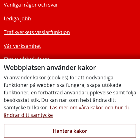
Vanliga frågor och svar
Lediga jobb
Trafikverkets visslarfunktion
Vår verksamhet
Om webbplatsen
Webbplatsen använder kakor
Tillgänglighetsredogörelse
Vi använder kakor (cookies) för att nödvändiga
funktioner på webben ska fungera, skapa utökade
Följ oss
funktioner, en förbättrad användarupplevelse samt följa
besöksstatistik. Du kan när som helst ändra ditt
samtycke till kakor.
Läs mer om våra kakor och hur du
ändrar ditt samtycke
Facebook
Youtube
Instagram
Linkedin
Hantera kakor