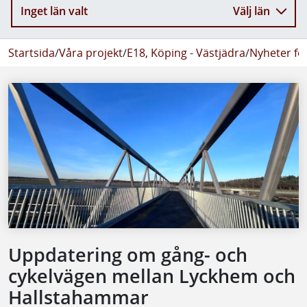
Inget län valt
Välj län
Startsida
/
Våra projekt
/
E18, Köping - Västjädra
/
Nyheter fö
Uppdatering om gång- och
cykelvägen mellan Lyckhem och
Hallstahammar