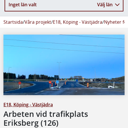
Inget län valt
Välj län
Startsida
/
Våra projekt
/
E18, Köping - Västjädra
/
Nyheter fö
E18, Köping - Västjädra
Arbeten vid trafikplats
Eriksberg (126)