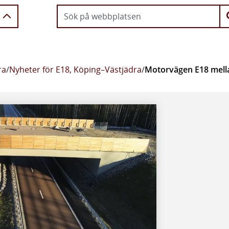
ra
/
Nyheter för E18, Köping–Västjädra
/
Motorvägen E18 mella