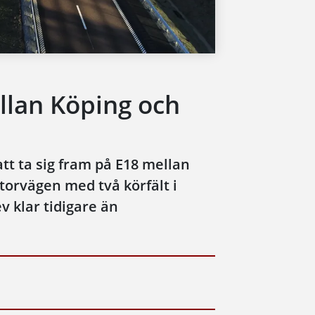
lan Köping och
tt ta sig fram på E18 mellan
orvägen med två körfält i
ev klar tidigare än