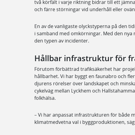
två körfält i varje riktning bidrar till ett jäm
och färre störningar vid underhåll eller ovä
En av de vanligaste olyckstyperna på den t
i samband med omkörningar. Med den nya m
den typen av incidenter.
Hållbar infrastruktur för 
Förutom förbättrad trafiksäkerhet har projek
hållbarhet. Vi har byggt en faunabro och fle
djurens rörelser över landskapet och minska 
cykelväg mellan Lyckhem och Hallstahammar b
folkhälsa.
– Vi har anpassat infrastrukturen för både m
klimatmedvetna val i byggproduktionen, säg