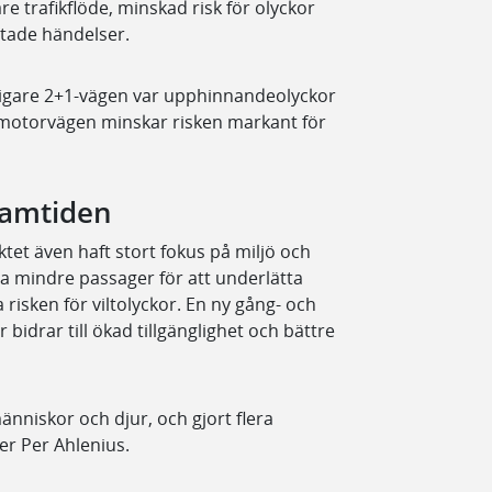
nare trafikflöde, minskad risk för olyckor
ntade händelser.
idigare 2+1-vägen var upphinnandeolyckor
otorvägen minskar risken markant för
framtiden
tet även haft stort fokus på miljö och
ra mindre passager för att underlätta
risken för viltolyckor. En ny gång- och
idrar till ökad tillgänglighet och bättre
änniskor och djur, och gjort flera
er Per Ahlenius.