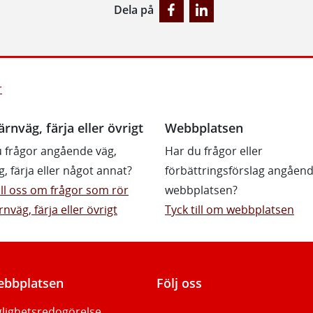
Dela på
r
ärnväg, färja eller övrigt
Webbplatsen
 frågor angående väg,
Har du frågor eller
g, färja eller något annat?
förbättringsförslag angåen
till oss om frågor som rör
webbplatsen?
rnväg, färja eller övrigt
Tyck till om webbplatsen
bbplatsen
Följ oss
glighetsredogörelse