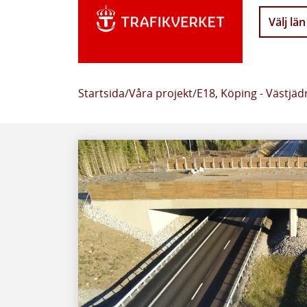
Välj län
Startsida
/
Våra projekt
/
E18, Köping - Västjäd