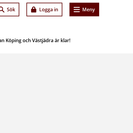
Sök
Logga in
Meny
n Köping och Västjädra är klar!