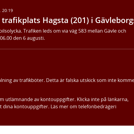
. 20:19
trafikplats Hagsta (201) i Gävleborg
bilsolycka. Trafiken leds om via väg 583 mellan Gävle och
 06.00 den 6 augusti.
alning av trafikböter. Detta är falska utskick som inte komm
om utlämnande av kontouppgifter. Klicka inte på länkarna,
ut dina kontouppgifter. Läs mer om telefonbedrägeri
Gå direkt till innehållet