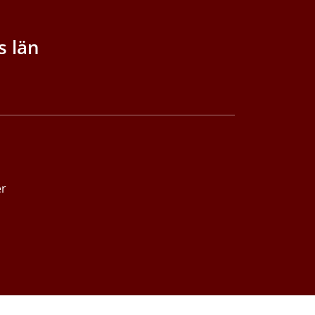
s län
er