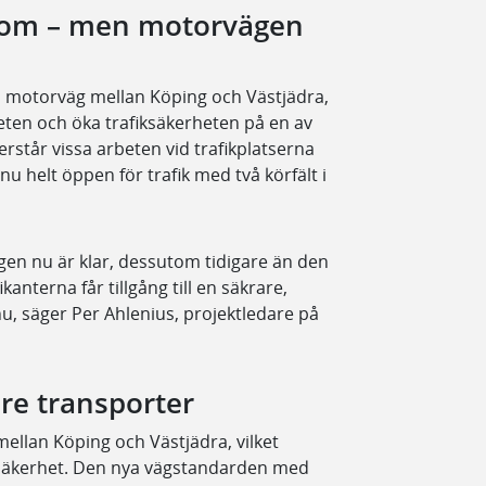
t om – men motorvägen
ll motorväg mellan Köping och Västjädra,
heten och öka trafiksäkerheten på en av
erstår vissa arbeten vid trafikplatserna
 helt öppen för trafik med två körfält i
gen nu är klar, dessutom tidigare än den
kanterna får tillgång till en säkrare,
, säger Per Ahlenius, projektledare på
re transporter
mellan Köping och Västjädra, vilket
h säkerhet. Den nya vägstandarden med