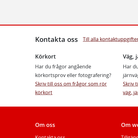
Kontakta oss
Till alla kontaktuppgifte
Körkort
Väg, j
Har du frågor angående
Har du
körkortsprov eller fotografering?
järnvä
Skriv till oss om frågor som rör
Skriv 
körkort
väg, jä
Om oss
Om we
Kontakta oss
Tillgän