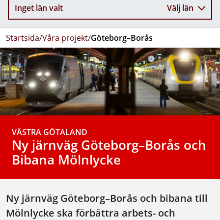
Inget län valt
Välj län
Startsida
/
Våra projekt
/
Göteborg–Borås
VÄSTRA GÖTALAND
Ny järnväg Göteborg–Borås och
Bibana Mölnlycke
Ny järnväg Göteborg–Borås och bibana till
Mölnlycke ska förbättra arbets- och