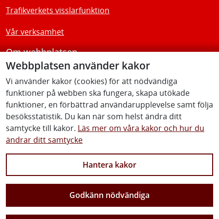
Trafikverkets visslarfunktion
Vår verksamhet
Om webbplatsen
Webbplatsen använder kakor
Tillgänglighetsredogörelse
Vi använder kakor (cookies) för att nödvändiga
funktioner på webben ska fungera, skapa utökade
Följ oss
funktioner, en förbättrad användarupplevelse samt följa
besöksstatistik. Du kan när som helst ändra ditt
samtycke till kakor.
Läs mer om våra kakor och hur du
ändrar ditt samtycke
Facebook
Youtube
Instagram
Linkedin
Hantera kakor
Godkänn nödvändiga
Vi gör Sverige närmare