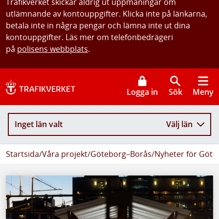
Trafikverket skickar aldrig ut uppmaningar om
utlämnande av kontouppgifter. Klicka inte på länkarna,
betala inte in några pengar och lämna inte ut dina
kontouppgifter. Läs mer om telefonbedrägeri
på
polisens webbplats
.
Logga in
Sök
Meny
Inget län valt
Välj län
Startsida
/
Våra projekt
/
Göteborg–Borås
/
Nyheter för Göte