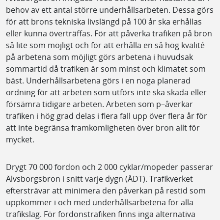
behov av ett antal större underhållsarbeten. Dessa görs
för att brons tekniska livslängd på 100 år ska erhållas
eller kunna överträffas. För att påverka trafiken på bron
så lite som möjligt och för att erhålla en så hög kvalité
på arbetena som möjligt görs arbetena i huvudsak
sommartid då trafiken är som minst och klimatet som
bäst. Underhållsarbetena görs i en noga planerad
ordning för att arbeten som utförs inte ska skada eller
försämra tidigare arbeten. Arbeten som p–åverkar
trafiken i hög grad delas i flera fall upp över flera år för
att inte begränsa framkomligheten över bron allt för
mycket.
Drygt 70 000 fordon och 2 000 cyklar/mopeder passerar
Älvsborgsbron i snitt varje dygn (ÅDT). Trafikverket
eftersträvar att minimera den påverkan på restid som
uppkommer i och med underhållsarbetena för alla
trafikslag. För fordonstrafiken finns inga alternativa