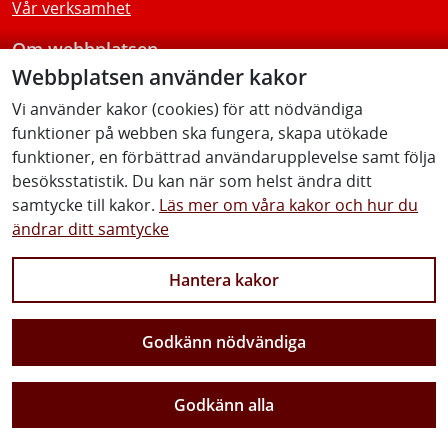
Vår verksamhet
Om webbplatsen
Webbplatsen använder kakor
Tillgänglighetsredogörelse
Vi använder kakor (cookies) för att nödvändiga
funktioner på webben ska fungera, skapa utökade
Följ oss
funktioner, en förbättrad användarupplevelse samt följa
besöksstatistik. Du kan när som helst ändra ditt
samtycke till kakor.
Läs mer om våra kakor och hur du
ändrar ditt samtycke
Facebook
Youtube
Instagram
Linkedin
Hantera kakor
Godkänn nödvändiga
Vi gör Sverige närmare
Godkänn alla