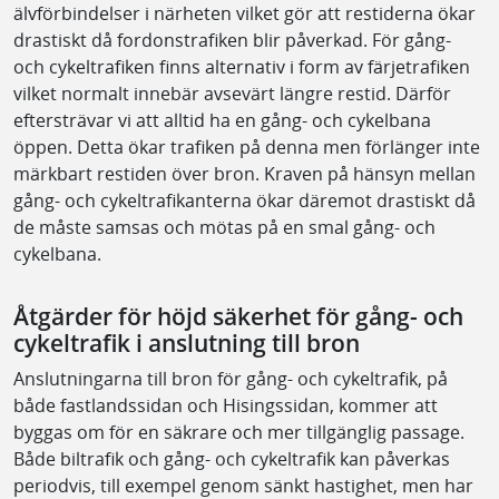
älvförbindelser i närheten vilket gör att restiderna ökar
drastiskt då fordonstrafiken blir påverkad. För gång-
och cykeltrafiken finns alternativ i form av färjetrafiken
vilket normalt innebär avsevärt längre restid. Därför
eftersträvar vi att alltid ha en gång- och cykelbana
öppen. Detta ökar trafiken på denna men förlänger inte
märkbart restiden över bron. Kraven på hänsyn mellan
gång- och cykeltrafikanterna ökar däremot drastiskt då
de måste samsas och mötas på en smal gång- och
cykelbana.
Åtgärder för höjd säkerhet för gång- och
cykeltrafik i anslutning till bron
Anslutningarna till bron för gång- och cykeltrafik, på
både fastlandssidan och Hisingssidan, kommer att
byggas om för en säkrare och mer tillgänglig passage.
Både biltrafik och gång- och cykeltrafik kan påverkas
periodvis, till exempel genom sänkt hastighet, men har