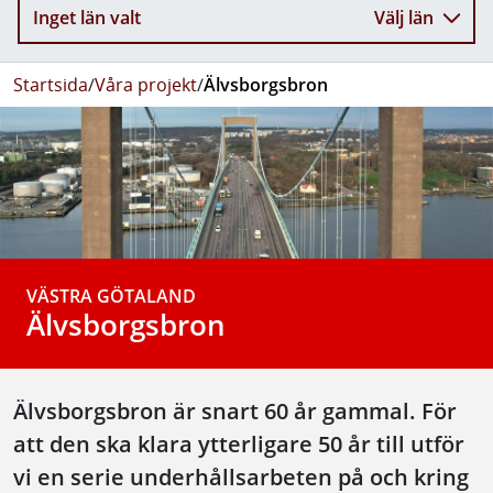
Inget län valt
Välj län
Startsida
/
Våra projekt
/
Älvsborgsbron
VÄSTRA GÖTALAND
Älvsborgsbron
Älvsborgsbron är snart 60 år gammal. För
att den ska klara ytterligare 50 år till utför
vi en serie underhållsarbeten på och kring