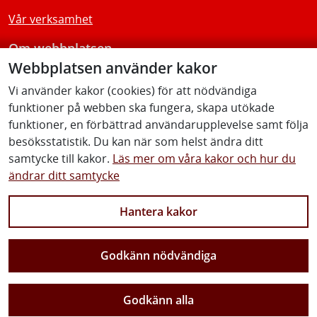
Vår verksamhet
Om webbplatsen
Webbplatsen använder kakor
Tillgänglighetsredogörelse
Vi använder kakor (cookies) för att nödvändiga
funktioner på webben ska fungera, skapa utökade
Följ oss
funktioner, en förbättrad användarupplevelse samt följa
besöksstatistik. Du kan när som helst ändra ditt
samtycke till kakor.
Läs mer om våra kakor och hur du
ändrar ditt samtycke
Facebook
Youtube
Instagram
Linkedin
Hantera kakor
Godkänn nödvändiga
Vi gör Sverige närmare
Godkänn alla