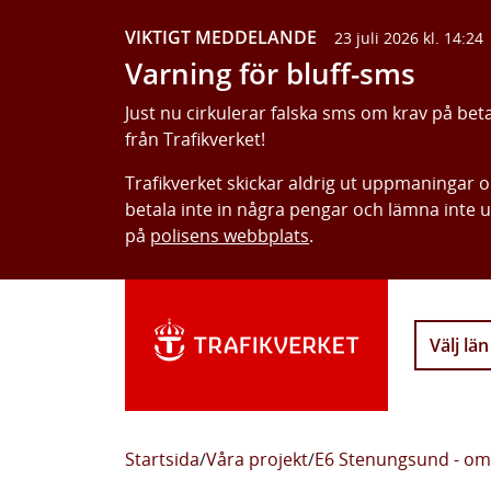
VIKTIGT MEDDELANDE
23 juli 2026 kl. 14:24
Varning för bluff-sms
Just nu cirkulerar falska sms om krav på bet
från Trafikverket!
Trafikverket skickar aldrig ut uppmaningar 
betala inte in några pengar och lämna inte 
på
polisens webbplats
.
Välj län
Startsida
/
Våra projekt
/
E6 Stenungsund - om