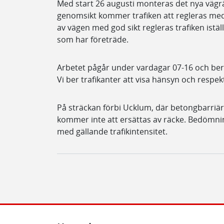
Med start 26 augusti monteras det nya vägr
genomsikt kommer trafiken att regleras med tr
av vägen med god sikt regleras trafiken istäl
som har företräde.
Arbetet pågår under vardagar 07-16 och ber
Vi ber trafikanter att visa hänsyn och respe
På sträckan förbi Ucklum, där betongbarriä
kommer inte att ersättas av räcke. Bedömninge
med gällande trafikintensitet.