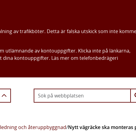
alning av trafikböter. Detta är falska utskick som inte komm
om utlämnande av kontouppgifter. Klicka inte på länkarna,
ut dina kontouppgifter. Läs mer om telefonbedrägeri
Gå direkt till innehållet
ledning och återuppbyggnad
/
Nytt vägräcke ska monteras 