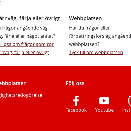
r
ärnväg, färja eller övrigt
Webbplatsen
 frågor angående väg,
Har du frågor eller
g, färja eller något annat?
förbättringsförslag angåen
till oss om frågor som rör
webbplatsen?
rnväg, färja eller övrigt
Tyck till om webbplatsen
bbplatsen
Följ oss
glighetsredogörelse
Facebook
Youtube
Ins