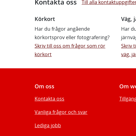
Kontakta oss
Till alla kontaktuppgifte
Körkort
Väg, j
Har du frågor angående
Har du
körkortsprov eller fotografering?
järnvä
Skriv till oss om frågor som rör
Skriv 
körkort
väg, jä
Om oss
Om we
Kontakta oss
Tillgän
Vanliga frågor och svar
Lediga jobb