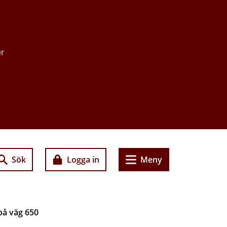
er
Sök
Logga in
Meny
på väg 650