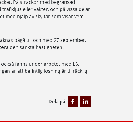
äcket. På sträckor med begränsad
afikljus eller vakter, och på vissa delar
let med hjälp av skyltar som visar vem
äknas pågå till och med 27 september.
ktera den sänkta hastigheten.
r också fanns under arbetet med E6,
n är att befintlig lösning är tillräcklig
Dela på