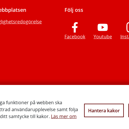
bbplatsen
Följ oss
glighetsredogörelse
Facebook
Youtube
Ins
iga funktioner på webben ska
ttrad användarupplevelse samt följa
Hantera kakor
Vi gör Sverige närmare
itt samtycke till kakor.
Läs mer om