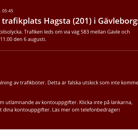
. 05:45
trafikplats Hagsta (201) i Gävleborg
bilsolycka. Trafiken leds om via väg 583 mellan Gävle och
 11.00 den 6 augusti.
alning av trafikböter. Detta är falska utskick som inte komm
om utlämnande av kontouppgifter. Klicka inte på länkarna,
ut dina kontouppgifter. Läs mer om telefonbedrägeri
Gå direkt till innehållet