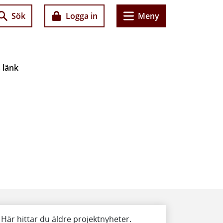
Sök
Logga in
Meny
 länk
Här hittar du äldre projektnyheter.