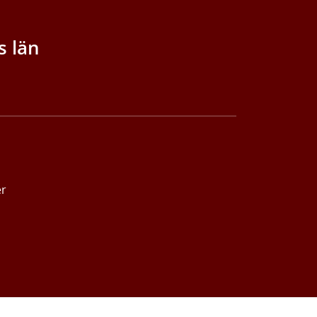
s län
er