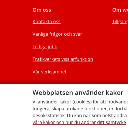
Om oss
Om we
Kontakta oss
Tillgän
Vanliga frågor och svar
Lediga jobb
Trafikverkets visslarfunktion
Vår verksamhet
Webbplatsen använder kakor
Vi använder kakor (cookies) för att nödvänd
fungera, skapa utökade funktioner, en förbä
besöksstatistik. Du kan när som helst ändra d
våra kakor och hur du ändrar ditt samtycke