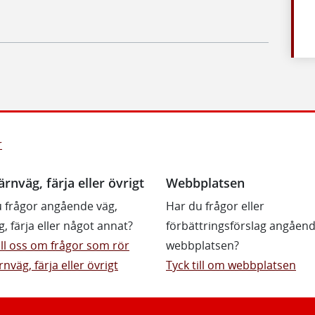
r
ärnväg, färja eller övrigt
Webbplatsen
 frågor angående väg,
Har du frågor eller
g, färja eller något annat?
förbättringsförslag angåen
till oss om frågor som rör
webbplatsen?
rnväg, färja eller övrigt
Tyck till om webbplatsen