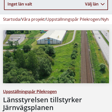
Inget län valt
Välj län
Startsida
/
Våra projekt
/
Uppställningspår Pilekrogen
/
Nyhet
Uppställningspår Pilekrogen
Länsstyrelsen tillstyrker
Järnvägsplanen