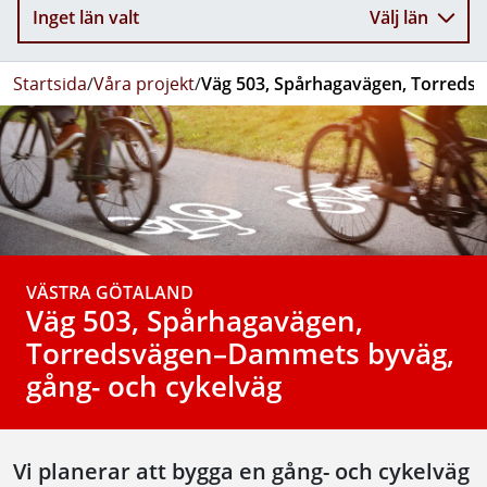
Inget län valt
Välj län
Startsida
/
Våra projekt
/
Väg 503, Spårhagavägen, Torreds
VÄSTRA GÖTALAND
Väg 503, Spårhagavägen,
Torredsvägen–Dammets byväg,
gång- och cykelväg
Vi planerar att bygga en gång- och cykelväg