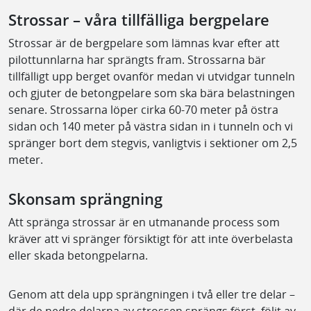
Strossar – våra tillfälliga bergpelare
Strossar är de bergpelare som lämnas kvar efter att
pilottunnlarna har sprängts fram. Strossarna bär
tillfälligt upp berget ovanför medan vi utvidgar tunneln
och gjuter de betongpelare som ska bära belastningen
senare. Strossarna löper cirka 60-70 meter på östra
sidan och 140 meter på västra sidan in i tunneln och vi
spränger bort dem stegvis, vanligtvis i sektioner om 2,5
meter.
Skonsam sprängning
Att spränga strossar är en utmanande process som
kräver att vi spränger försiktigt för att inte överbelasta
eller skada betongpelarna.
Genom att dela upp sprängningen i två eller tre delar –
där de nedre delarna av strossen sprängs först, följt av