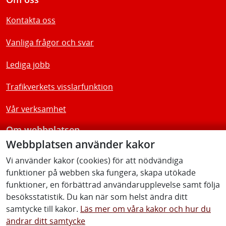
Kontakta oss
Vanliga frågor och svar
Lediga jobb
Trafikverkets visslarfunktion
Vår verksamhet
Om webbplatsen
Webbplatsen använder kakor
Tillgänglighetsredogörelse
Vi använder kakor (cookies) för att nödvändiga
funktioner på webben ska fungera, skapa utökade
Följ oss
funktioner, en förbättrad användarupplevelse samt följa
besöksstatistik. Du kan när som helst ändra ditt
samtycke till kakor.
Läs mer om våra kakor och hur du
ändrar ditt samtycke
Facebook
Youtube
Instagram
Linkedin