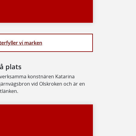
terfyller vi marken
å plats
lt verksamma konstnären Katarina
å järnvägsbron vid Olskroken och är en
tlänken.