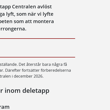
etapp Centralen avlöst
ga lyft, som när vi lyfte
rbeten som att montera
errongerna.
ställande. Det återstår bara några få
r. Därefter fortsätter förberedelserna
ntralen i december 2026.
er inom deletapp
fram