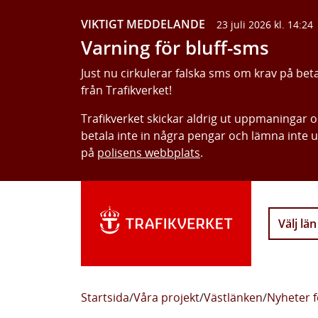
VIKTIGT MEDDELANDE
23 juli 2026 kl. 14:24
Varning för bluff-sms
Just nu cirkulerar falska sms om krav på bet
från Trafikverket!
Trafikverket skickar aldrig ut uppmaningar 
betala inte in några pengar och lämna inte 
på
polisens webbplats
.
Välj län
Startsida
/
Våra projekt
/
Västlänken
/
Nyheter f