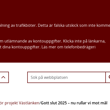
alning av trafikböter. Detta är falska utskick som inte komm
om utlämnande av kontouppgifter. Klicka inte på länkarna,
ut dina kontouppgifter. Läs mer om telefonbedrägeri
Gå direkt till innehållet
ör projekt Västlänken
/
Gott slut 2025 – nu rullar vi mot mål