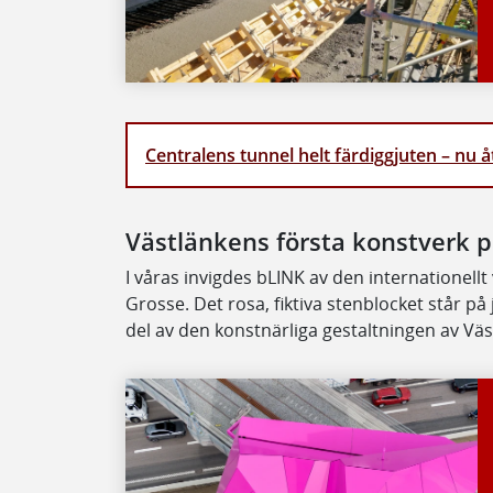
Centralens tunnel helt färdiggjuten – nu å
Västlänkens första konstverk p
I våras invigdes bLINK av den internationel
Grosse. Det rosa, fiktiva stenblocket står p
del av den konstnärliga gestaltningen av Väs