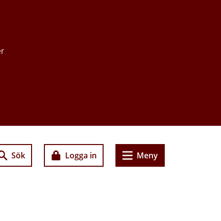
er
Sök
Logga in
Meny