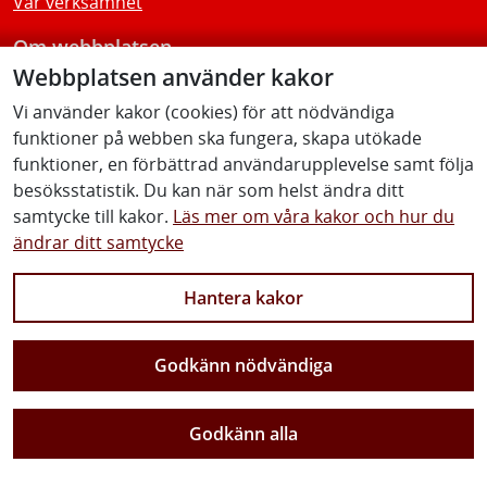
Vår verksamhet
Om webbplatsen
Webbplatsen använder kakor
Tillgänglighetsredogörelse
Vi använder kakor (cookies) för att nödvändiga
funktioner på webben ska fungera, skapa utökade
Följ oss
funktioner, en förbättrad användarupplevelse samt följa
besöksstatistik. Du kan när som helst ändra ditt
samtycke till kakor.
Läs mer om våra kakor och hur du
ändrar ditt samtycke
Facebook
Youtube
Instagram
Linkedin
Hantera kakor
Godkänn nödvändiga
Vi gör Sverige närmare
Godkänn alla