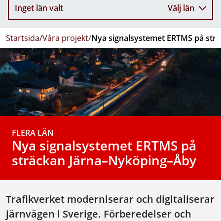
Inget län valt
Välj län
Startsida
/
Våra projekt
/
Nya signalsystemet ERTMS på str
FLERA LÄN
Nya signalsystemet ERTMS på
sträckan Järna–Nyköping–Åby
Trafikverket moderniserar och digitaliserar
järnvägen i Sverige. Förberedelser och