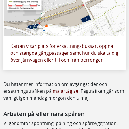
Kartan visar plats för ersättningsbussar, öppna
och stängda gångpassager samt hur du ska ta dig
över järnvägen eller till och från perrongen
Du hittar mer information om avgångstider och
ersättningstrafiken på
mälartåg.se
. Tågtrafiken går som
vanligt igen måndag morgon den 5 maj.
Arbeten på eller nära spåren
Vi genomför spontning, pålning och spårbyggnation.