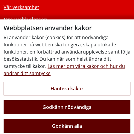
Vår verksamhet
Om webbplatsen
Webbplatsen använder kakor
Tillgänglighetsredogörelse
Vi använder kakor (cookies) för att nödvändiga
funktioner på webben ska fungera, skapa utökade
Följ oss
funktioner, en förbättrad användarupplevelse samt följa
besöksstatistik. Du kan när som helst ändra ditt
samtycke till kakor.
Läs mer om våra kakor och hur du
ändrar ditt samtycke
Facebook
Youtube
Instagram
Linkedin
Hantera kakor
Godkänn nödvändiga
Vi gör Sverige närmare
Godkänn alla