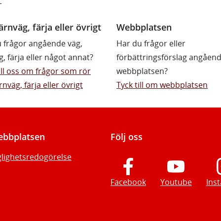
ärnväg, färja eller övrigt
Webbplatsen
 frågor angående väg,
Har du frågor eller
g, färja eller något annat?
förbättringsförslag angåen
till oss om frågor som rör
webbplatsen?
rnväg, färja eller övrigt
Tyck till om webbplatsen
bbplatsen
Följ oss
glighetsredogörelse
Facebook
Youtube
Ins