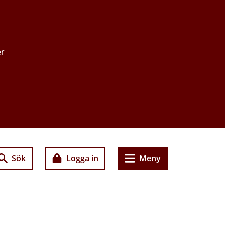
er
Sök
Logga in
Meny