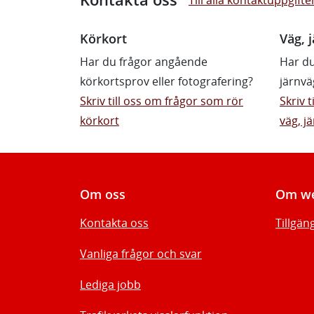
Körkort
Väg, j
Har du frågor angående
Har du
körkortsprov eller fotografering?
järnvä
Skriv till oss om frågor som rör
Skriv 
körkort
väg, jä
Om oss
Om we
Kontakta oss
Tillgän
Vanliga frågor och svar
Lediga jobb