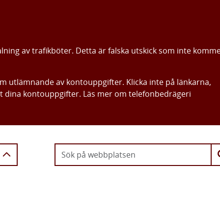
alning av trafikböter. Detta är falska utskick som inte komm
om utlämnande av kontouppgifter. Klicka inte på länkarna,
ut dina kontouppgifter. Läs mer om telefonbedrägeri
Gå direkt till innehållet