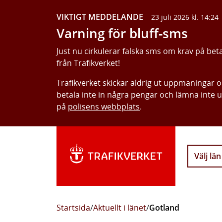
VIKTIGT MEDDELANDE
23 juli 2026 kl. 14:24
Varning för bluff-sms
Just nu cirkulerar falska sms om krav på bet
från Trafikverket!
Trafikverket skickar aldrig ut uppmaningar 
betala inte in några pengar och lämna inte 
på
polisens webbplats
.
Välj län
Startsida
/
Aktuellt i länet
/
Gotland