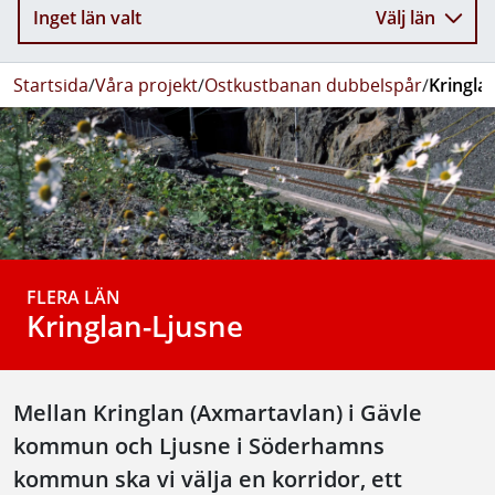
Inget län valt
Välj län
Startsida
/
Våra projekt
/
Ostkustbanan dubbelspår
/
Kringla
FLERA LÄN
Kringlan-Ljusne
Mellan Kringlan (Axmartavlan) i Gävle
kommun och Ljusne i Söderhamns
kommun ska vi välja en korridor, ett