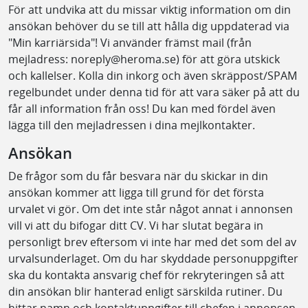
För att undvika att du missar viktig information om din
ansökan behöver du se till att hålla dig uppdaterad via
"Min karriärsida"! Vi använder främst mail (från
mejladress: noreply@heroma.se) för att göra utskick
och kallelser. Kolla din inkorg och även skräppost/SPAM
regelbundet under denna tid för att vara säker på att du
får all information från oss! Du kan med fördel även
lägga till den mejladressen i dina mejlkontakter.
Ansökan
De frågor som du får besvara när du skickar in din
ansökan kommer att ligga till grund för det första
urvalet vi gör. Om det inte står något annat i annonsen
vill vi att du bifogar ditt CV. Vi har slutat begära in
personligt brev eftersom vi inte har med det som del av
urvalsunderlaget. Om du har skyddade personuppgifter
ska du kontakta ansvarig chef för rekryteringen så att
din ansökan blir hanterad enligt särskilda rutiner. Du
hittar namn och kontaktuppgifter till chefen i annonsen.