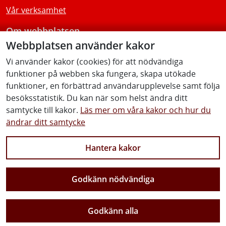
Vår verksamhet
Om webbplatsen
Webbplatsen använder kakor
Tillgänglighetsredogörelse
Vi använder kakor (cookies) för att nödvändiga
funktioner på webben ska fungera, skapa utökade
Följ oss
funktioner, en förbättrad användarupplevelse samt följa
besöksstatistik. Du kan när som helst ändra ditt
samtycke till kakor.
Läs mer om våra kakor och hur du
ändrar ditt samtycke
Facebook
Youtube
Instagram
Linkedin
Hantera kakor
Godkänn nödvändiga
Vi gör Sverige närmare
Godkänn alla