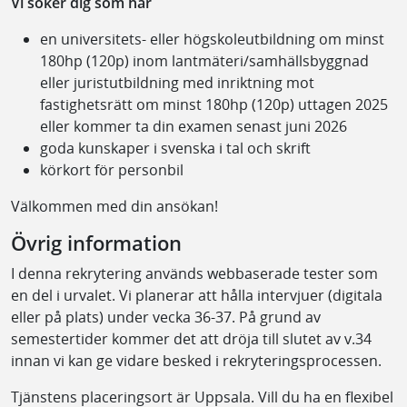
Vi söker dig som har
en universitets- eller högskoleutbildning om minst
180hp (120p) inom lantmäteri/samhällsbyggnad
eller juristutbildning med inriktning mot
fastighetsrätt om minst 180hp (120p) uttagen 2025
eller kommer ta din examen senast juni 2026
goda kunskaper i svenska i tal och skrift
körkort för personbil
Välkommen med din ansökan!
Övrig information
I denna rekrytering används webbaserade tester som
en del i urvalet. Vi planerar att hålla intervjuer (digitala
eller på plats) under vecka 36-37. På grund av
semestertider kommer det att dröja till slutet av v.34
innan vi kan ge vidare besked i rekryteringsprocessen.
Tjänstens placeringsort är Uppsala. Vill du ha en flexibel