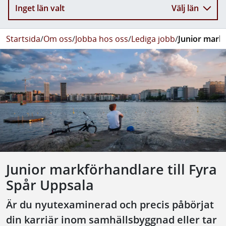
Inget län valt
Välj län
Startsida
/
Om oss
/
Jobba hos oss
/
Lediga jobb
/
Junior markf
Junior markförhandlare till Fyra
Spår Uppsala
Är du nyutexaminerad och precis påbörjat
din karriär inom samhällsbyggnad eller tar