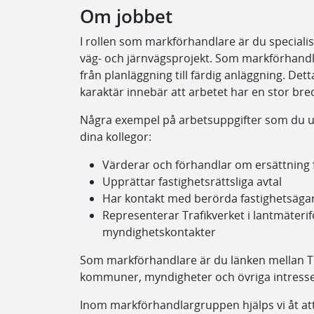
Om jobbet
I rollen som markförhandlare är du speciali
väg- och järnvägsprojekt. Som markförhandla
från planläggning till färdig anläggning. De
karaktär innebär att arbetet har en stor bred
Några exempel på arbetsuppgifter som du ut
dina kollegor:
Värderar och förhandlar om ersättning 
Upprättar fastighetsrättsliga avtal
Har kontakt med berörda fastighetsägare
Representerar Trafikverket i lantmäteri
myndighetskontakter
Som markförhandlare är du länken mellan Tr
kommuner, myndigheter och övriga intresse
Inom markförhandlargruppen hjälps vi åt att