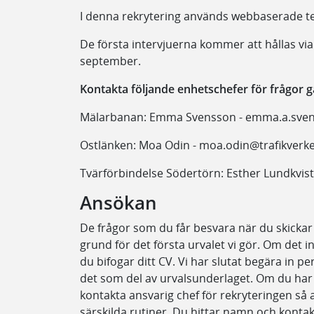
I denna rekrytering används webbaserade tes
De första intervjuerna kommer att hållas via
september.
Kontakta följande enhetschefer för frågor g
Mälarbanan: Emma Svensson - emma.a.s
Ostlänken: Moa Odin - moa.odin@trafikverk
Tvärförbindelse Södertörn: Esther Lundkvist 
Ansökan
De frågor som du får besvara när du skickar 
grund för det första urvalet vi gör. Om det in
du bifogar ditt CV. Vi har slutat begära in p
det som del av urvalsunderlaget. Om du ha
kontakta ansvarig chef för rekryteringen så 
särskilda rutiner. Du hittar namn och kontak