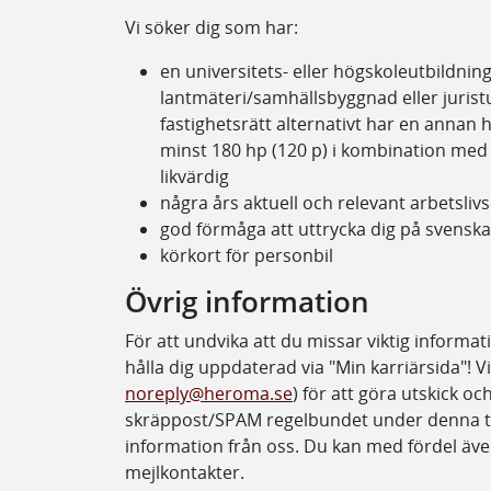
Vi söker dig som har:
en universitets- eller högskoleutbildni
lantmäteri/samhällsbyggnad eller jurist
fastighetsrätt alternativt har en annan 
minst 180 hp (120 p) i kombination med
likvärdig
några års aktuell och relevant arbetslivs
god förmåga att uttrycka dig på svenska i
körkort för personbil
Övrig information
För att undvika att du missar viktig informat
hålla dig uppdaterad via "Min karriärsida"! 
noreply@heroma.se
) för att göra utskick oc
skräppost/SPAM regelbundet under denna tid f
information från oss. Du kan med fördel även
mejlkontakter.