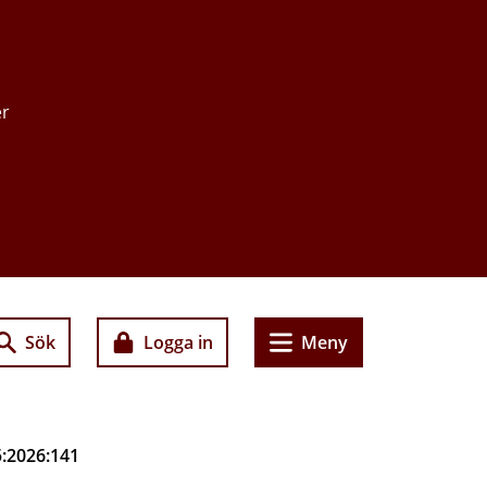
er
Sök
Logga in
Meny
5:2026:141