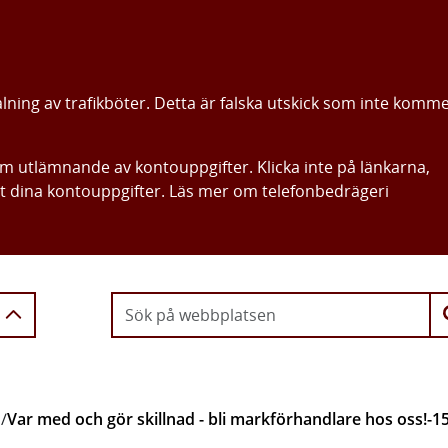
alning av trafikböter. Detta är falska utskick som inte komm
om utlämnande av kontouppgifter. Klicka inte på länkarna,
ut dina kontouppgifter. Läs mer om telefonbedrägeri
Gå direkt till innehållet
b
/
Var med och gör skillnad - bli markförhandlare hos oss!-1