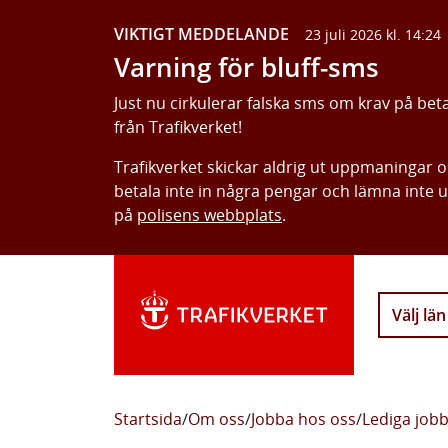
VIKTIGT MEDDELANDE
23 juli 2026 kl. 14:24
Varning för bluff-sms
Just nu cirkulerar falska sms om krav på bet
från Trafikverket!
Trafikverket skickar aldrig ut uppmaningar 
betala inte in några pengar och lämna inte 
på
polisens webbplats
.
Välj län
Startsida
/
Om oss
/
Jobba hos oss
/
Lediga job