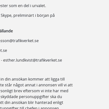
ter som en del i urvalet.
 Skype, preliminärt i början på
ällande
vensson@trafikverket.se
et.se
- esther.lundkvist@trafikverket.se
in din ansökan kommer att ligga till
te står något annat i annonsen vill vi att
ersonligt brev eftersom vi inte har med
r skyddade personuppgifter ska du
att din ansökan blir hanterad enligt
tuppgifter till chefen i annonsen.