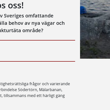
s oss!
 av Sveriges omfattande
älla behov av nya vägar och
rukturtäta område?
tighetsrättsliga frågor och varierande
örbindelse Södertörn, Mälarbanan,
, tillsammans med ett härligt gäng