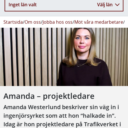
Inget län valt
Välj län
Startsida
/
Om oss
/
Jobba hos oss
/
Möt våra medarbetare
/
A
Amanda – projektledare
Amanda Westerlund beskriver sin väg in i
ingenjörsyrket som att hon “halkade in”.
Idag är hon projektledare på Trafikverket i