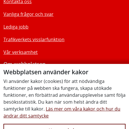
Kontakta oss
Vanliga frågor och svar
Lediga jobb
Trafikverkets visslarfunktion
Vår verksamhet
Om webbplatsen
Webbplatsen använder kakor
Tillgänglighetsredogörelse
Vi använder kakor (cookies) för att nödvändiga
funktioner på webben ska fungera, skapa utökade
Följ oss
funktioner, en förbättrad användarupplevelse samt följa
besöksstatistik. Du kan när som helst ändra ditt
samtycke till kakor.
Läs mer om våra kakor och hur du
ändrar ditt samtycke
Facebook
Youtube
Instagram
Linkedin