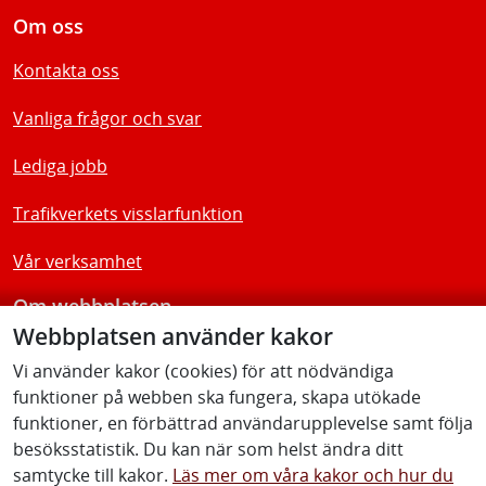
Om oss
Kontakta oss
Vanliga frågor och svar
Lediga jobb
Trafikverkets visslarfunktion
Vår verksamhet
Om webbplatsen
Webbplatsen använder kakor
Tillgänglighetsredogörelse
Vi använder kakor (cookies) för att nödvändiga
funktioner på webben ska fungera, skapa utökade
Följ oss
funktioner, en förbättrad användarupplevelse samt följa
besöksstatistik. Du kan när som helst ändra ditt
samtycke till kakor.
Läs mer om våra kakor och hur du