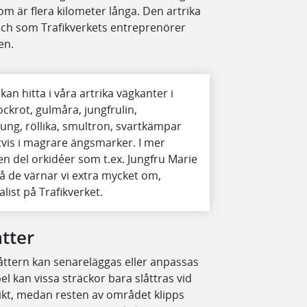
m är flera kilometer långa. Den artrika
 och som Trafikverkets entreprenörer
den.
an hitta i våra artrika vägkanter i
ckrot, gulmåra, jungfrulin,
ljung, röllika, smultron, svartkämpar
gtvis i magrare ängsmarker. I mer
en del orkidéer som t.ex. Jungfru Marie
 så de värnar vi extra mycket om,
alist på Trafikverket.
åtter
låttern kan senareläggas eller anpassas
el kan vissa sträckor bara slåttras vid
sikt, medan resten av området klipps