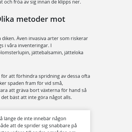
 och fröa av sig innan de klipps ner.
– Olika metoder mot
åra diken. Även invasiva arter som riskerar
s i våra inventeringar. I
omsterlupin, jättebalsamin, jätteloka
 för att förhindra spridning av dessa ofta
åker spaden fram för vid små,
ra att gräva bort växterna för hand så
r det bäst att inte göra något alls.
d så länge de inte innebär någon
 både att de sprider sig snabbare på