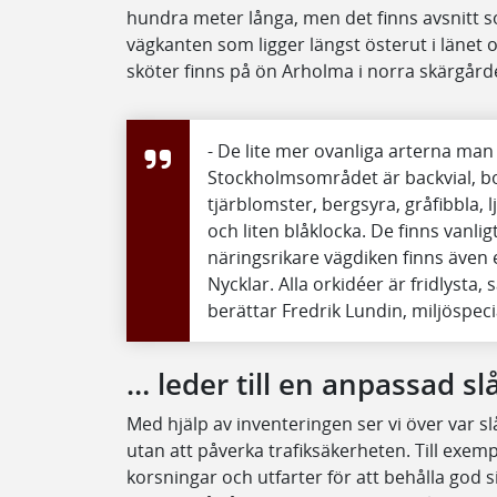
hundra meter långa, men det finns avsnitt so
vägkanten som ligger längst österut i länet
sköter finns på ön Arholma i norra skärgår
- De lite mer ovanliga arterna man k
Stockholmsområdet är backvial, bo
tjärblomster, bergsyra, gråfibbla, 
och liten blåklocka. De finns vanli
näringsrikare vägdiken finns även 
Nycklar. Alla orkidéer är fridlysta,
berättar Fredrik Lundin, miljöspeci
… leder till en anpassad sl
Med hjälp av inventeringen ser vi över var s
utan att påverka trafiksäkerheten. Till exemp
korsningar och utfarter för att behålla god 