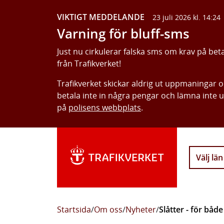
VIKTIGT MEDDELANDE
23 juli 2026 kl. 14:24
Varning för bluff-sms
Just nu cirkulerar falska sms om krav på bet
från Trafikverket!
Trafikverket skickar aldrig ut uppmaningar 
betala inte in några pengar och lämna inte 
på
polisens webbplats
.
Välj län
Startsida
/
Om oss
/
Nyheter
/
Slåtter - för båd