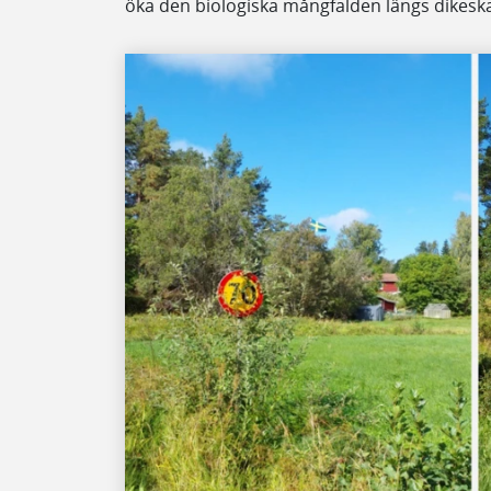
öka den biologiska mångfalden längs dikesk