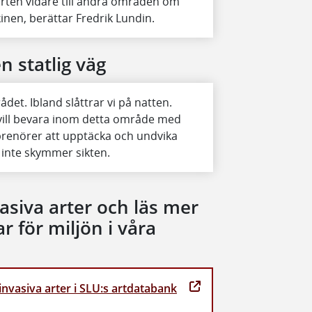
 arten vidare till andra områden om
inen, berättar Fredrik Lundin.
n statlig väg
ådet. Ibland slåttrar vi på natten.
vill bevara inom detta område med
reprenörer att upptäcka och undvika
 inte skymmer sikten.
vasiva arter och läs mer
r för miljön i våra
 invasiva arter i SLU:s artdatabank