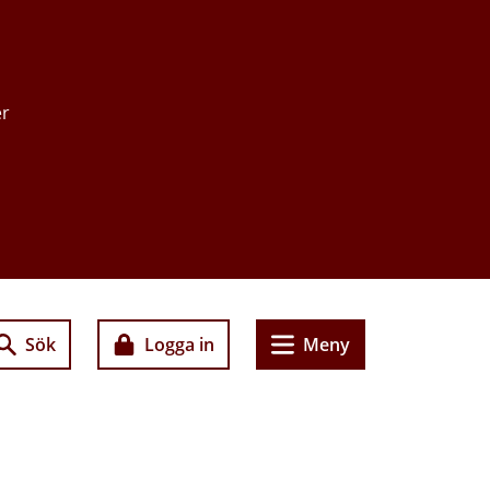
er
Sök
Logga in
Meny