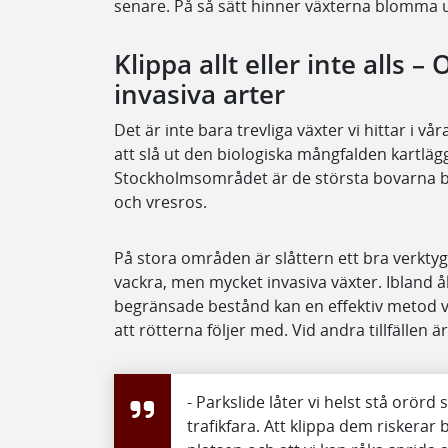
senare. På så sätt hinner växterna blomma ut
Klippa allt eller inte alls 
invasiva arter
Det är inte bara trevliga växter vi hittar i v
att slå ut den biologiska mångfalden kartlägg
Stockholmsområdet är de största bovarna bl
och vresros.
På stora områden är slåttern ett bra verktyg
vackra, men mycket invasiva växter. Ibland 
begränsade bestånd kan en effektiv metod va
att rötterna följer med. Vid andra tillfällen ä
- Parkslide låter vi helst stå orör
trafikfara. Att klippa dem riskerar