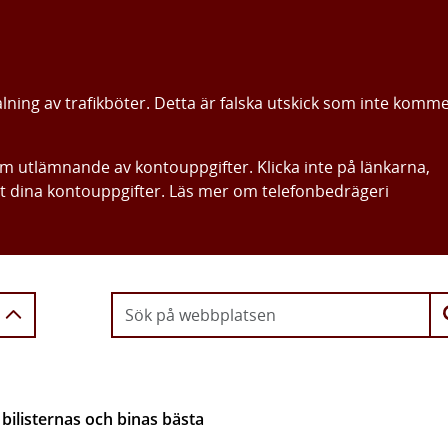
alning av trafikböter. Detta är falska utskick som inte komm
om utlämnande av kontouppgifter. Klicka inte på länkarna,
ut dina kontouppgifter. Läs mer om telefonbedrägeri
Gå direkt till innehållet
e bilisternas och binas bästa