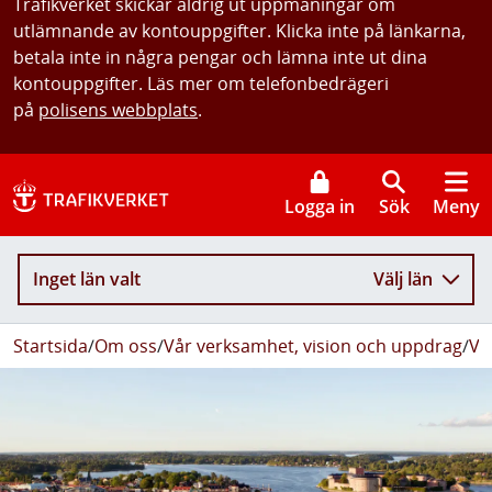
Trafikverket skickar aldrig ut uppmaningar om
utlämnande av kontouppgifter. Klicka inte på länkarna,
betala inte in några pengar och lämna inte ut dina
kontouppgifter. Läs mer om telefonbedrägeri
på
polisens webbplats
.
Logga in
Sök
Meny
Inget län valt
Välj län
Startsida
/
Om oss
/
Vår verksamhet, vision och uppdrag
/
Vå