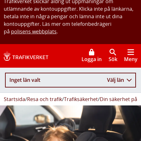
Trafikverket skickar aldrig ut uppmaningar om
utlämnande av kontouppgifter. Klicka inte på länkarna,
betala inte in några pengar och lämna inte ut dina
kontouppgifter. Läs mer om telefonbedrägeri
på
polisens webbplats
.
Logga in
Sök
Meny
Inget län valt
Välj län
Startsida
/
Resa och trafik
/
Trafiksäkerhet
/
Din säkerhet på 