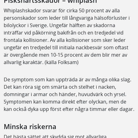
Pisksnärtsskador – whiplash
Whiplashskador svarar för cirka 50 procent av alla
personskador som leder till långvariga hälsoförluster i
bilolyckor i Sverige. Ungefär hälften av skadorna
inträffar vid påkörning bakifrån och en tredjedel vid
frontala kollisioner. Av alla kollisioner som sker leder
ungefär en tredjedel till initiala nackbesvär som oftast
är övergående men 10-15 procent av dem blir mer av
allvarlig karaktär. (källa Folksam)
De symptom som kan uppträda är av många olika slag.
Det kan röra sig om smärta och stelhet i nacken,
domningar i armar och händer, huvudvärk och yrsel.
Symptomen kan komma direkt efter olyckan, men de
kan också dyka upp först efter några timmar eller dagar.
Minska riskerna
Det bästa sättet att skydda sig mot allvarliga