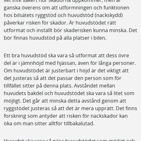
vet inte säkert hur skadorna uppkommer, men är
ganska överens om att utformningen och funktionen
hos bilsätets ryggstöd och huvudstöd (nackskydd)
påverkar risken för skador. Är huvudstödet rätt
utformat och inställt bör skaderisken kunna minska. Det
bör finnas huvudstöd på alla platser i bilen.
Ett bra huvudstöd ska vara så utformat att dess övre
del är i jämnhöjd med hjässan, även för långa personer.
Om huvudstödet är justerbart i höjd är det viktigt att
det justeras så att det passar den person som för
tillfället sitter på denna plats. Avståndet mellan
huvudets bakdel och huvudstödet ska vara så litet som
möjligt. Det går att minska detta avstånd genom att
ryggstödet justeras så att det är mera upprätt. Det finns
forskning som antyder att risken för nackskador kan
öka om man sitter alltför tillbakalutad.