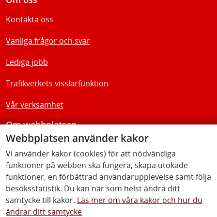
Kontakta oss
Vanliga frågor och svar
Lediga jobb
Trafikverkets visslarfunktion
Vår verksamhet
Om webbplatsen
Webbplatsen använder kakor
Tillgänglighetsredogörelse
Vi använder kakor (cookies) för att nödvändiga
funktioner på webben ska fungera, skapa utökade
Följ oss
funktioner, en förbättrad användarupplevelse samt följa
besöksstatistik. Du kan när som helst ändra ditt
samtycke till kakor.
Läs mer om våra kakor och hur du
ändrar ditt samtycke
Facebook
Youtube
Instagram
Linkedin