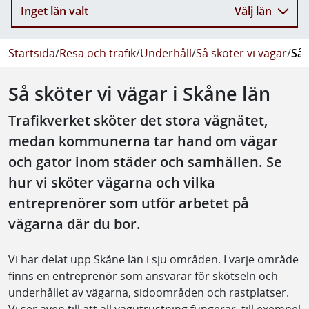
Inget län valt
Välj län
Startsida
/
Resa och trafik
/
Underhåll
/
Så sköter vi vägar
/
Så 
Så sköter vi vägar i Skåne län
Trafikverket sköter det stora vägnätet,
medan kommunerna tar hand om vägar
och gator inom städer och samhällen. Se
hur vi sköter vägarna och vilka
entreprenörer som utför arbetet på
vägarna där du bor.
Vi har delat upp Skåne län i sju områden. I varje område
finns en entreprenör som ansvarar för skötseln och
underhållet av vägarna, sidoområden och rastplatser.
Vi ser även till att all vägutrustning fungerar, till exempel