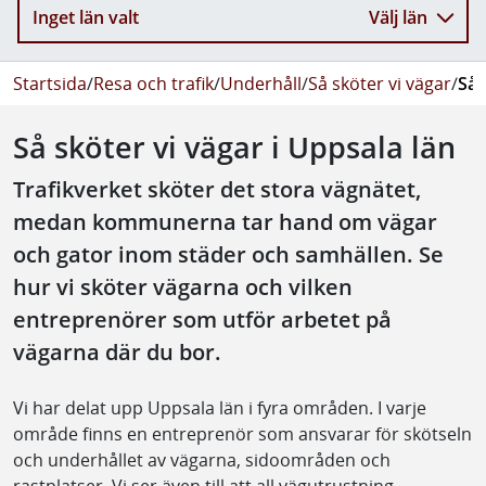
Inget län valt
Välj län
Startsida
/
Resa och trafik
/
Underhåll
/
Så sköter vi vägar
/
Så 
Så sköter vi vägar i Uppsala län
Trafikverket sköter det stora vägnätet,
medan kommunerna tar hand om vägar
och gator inom städer och samhällen. Se
hur vi sköter vägarna och vilken
entreprenörer som utför arbetet på
vägarna där du bor.
Vi har delat upp Uppsala län i fyra områden. I varje
område finns en entreprenör som ansvarar för skötseln
och underhållet av vägarna, sidoområden och
rastplatser. Vi ser även till att all vägutrustning