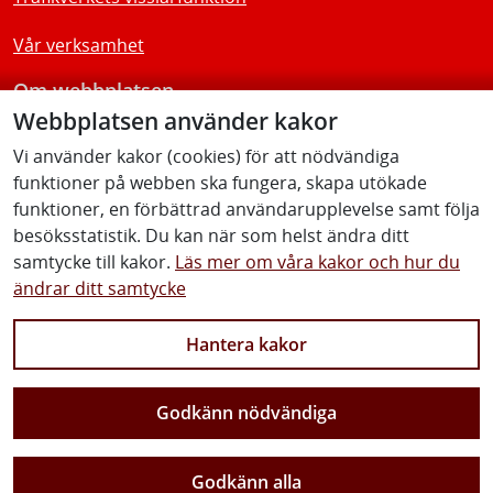
Vår verksamhet
Om webbplatsen
Webbplatsen använder kakor
Tillgänglighetsredogörelse
Vi använder kakor (cookies) för att nödvändiga
funktioner på webben ska fungera, skapa utökade
Följ oss
funktioner, en förbättrad användarupplevelse samt följa
besöksstatistik. Du kan när som helst ändra ditt
samtycke till kakor.
Läs mer om våra kakor och hur du
ändrar ditt samtycke
Facebook
Youtube
Instagram
Linkedin
Hantera kakor
Godkänn nödvändiga
Vi gör Sverige närmare
Godkänn alla