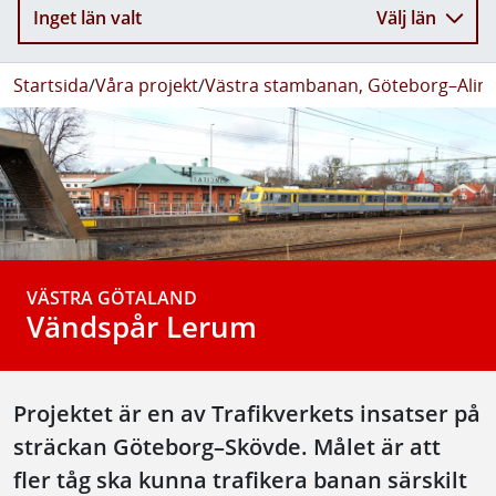
Inget län valt
Välj län
Startsida
/
Våra projekt
/
Västra stambanan, Göteborg–Alin
VÄSTRA GÖTALAND
Vändspår Lerum
Projektet är en av Trafikverkets insatser på
sträckan Göteborg–Skövde. Målet är att
fler tåg ska kunna trafikera banan särskilt