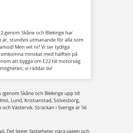
22 genom Skåne och Blekinge har
h är, stundvis utmanande för alla som
ålamod! Men vet ni? Vi ser tydliga
let omkomna minskat med hälften på
enom att bygga om E22 till motorväg
ligheten, vi räddar liv!
rs igenom Skåne och Blekinge upp till
mö, Lund, Kristianstad, Sölvesborg,
ch Västervik. Sträckan i Sverige är 56
ad. Det ligger fastigheter nära vägen och