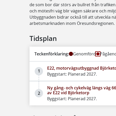
de som bor där störs av bullret från trafike
och mötesfri väg blir vägen säkrare och mi
Utbyggnaden bidrar också till att utveckla n
arbetsmarknaden inom Öresundsregionen.
Tidsplan
Teckenförklaring:
Genomförd
Pågåen
E22, motorvägsutbyggnad Björket
1
Byggstart: Planerad 2027.
Ny gång- och cykelväg längs väg 66
av E22 vid Björketorp
2
Byggstart: Planerad 2027.