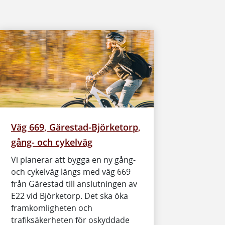
Väg 669, Gärestad-Björketorp,
gång- och cykelväg
Vi planerar att bygga en ny gång-
och cykelväg längs med väg 669
från Gärestad till anslutningen av
E22 vid Björketorp. Det ska öka
framkomligheten och
trafiksäkerheten för oskyddade