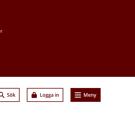
er
Sök
Logga in
Meny