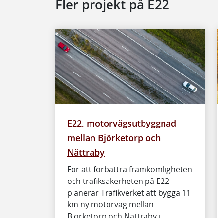
Fler projekt på E22
E22, motorvägsutbyggnad
mellan Björketorp och
Nättraby
För att förbättra framkomligheten
och trafiksäkerheten på E22
planerar Trafikverket att bygga 11
km ny motorväg mellan
Björketorp och Nättraby i