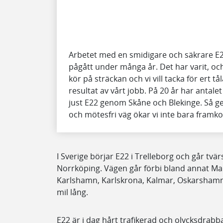
Arbetet med en smidigare och säkrare E
pågått under många år. Det har varit, oc
kör på sträckan och vi vill tacka för ert t
resultat av vårt jobb. På 20 år har anta
just E22 genom Skåne och Blekinge. Så g
och mötesfri väg ökar vi inte bara framkom
I Sverige börjar E22 i Trelleborg och går tvä
Norrköping. Vägen går förbi bland annat Mal
Karlshamn, Karlskrona, Kalmar, Oskarshamn o
mil lång.
E22 är i dag hårt trafikerad och olycksdrabb