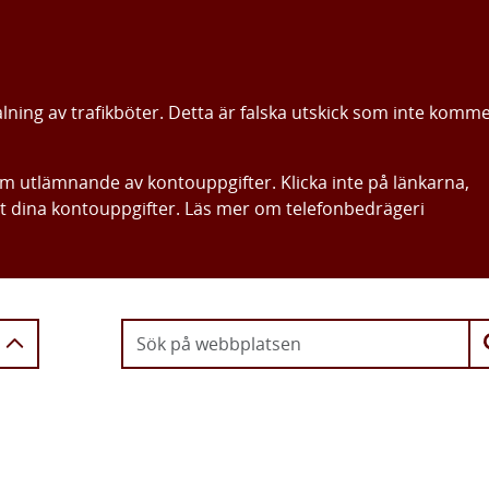
alning av trafikböter. Detta är falska utskick som inte komm
om utlämnande av kontouppgifter. Klicka inte på länkarna,
ut dina kontouppgifter. Läs mer om telefonbedrägeri
Gå direkt till innehållet