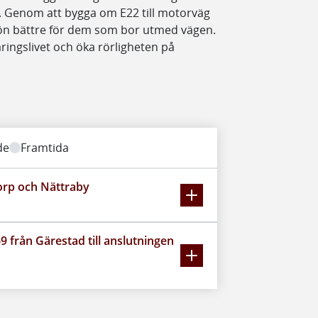
n. Genom att bygga om E22 till motorväg
ljön bättre för dem som bor utmed vägen.
äringslivet och öka rörligheten på
de
Framtida
orp och Nättraby
9 från Gärestad till anslutningen