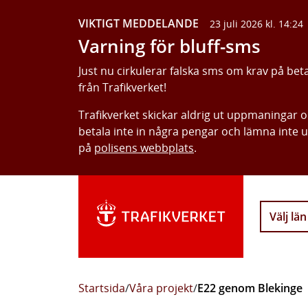
VIKTIGT MEDDELANDE
23 juli 2026 kl. 14:24
Varning för bluff-sms
Just nu cirkulerar falska sms om krav på bet
från Trafikverket!
Trafikverket skickar aldrig ut uppmaningar 
betala inte in några pengar och lämna inte 
på
polisens webbplats
.
Välj län
Startsida
/
Våra projekt
/
E22 genom Blekinge