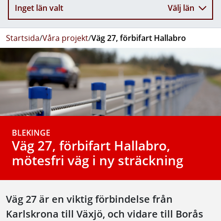
Inget län valt
Välj län
Startsida
/
Våra projekt
/
Väg 27, förbifart Hallabro
BLEKINGE
Väg 27, förbifart Hallabro,
mötesfri väg i ny sträckning
Väg 27 är en viktig förbindelse från
Karlskrona till Växjö, och vidare till Borås