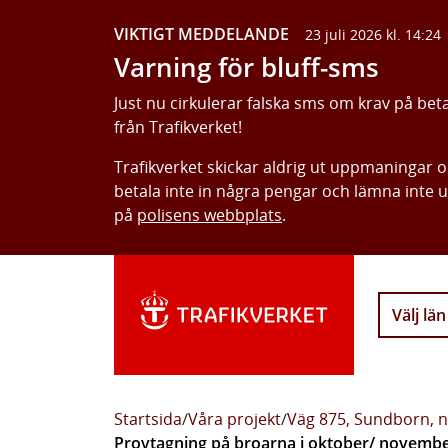
VIKTIGT MEDDELANDE
23 juli 2026 kl. 14:24
Varning för bluff-sms
Just nu cirkulerar falska sms om krav på bet
från Trafikverket!
Trafikverket skickar aldrig ut uppmaningar 
betala inte in några pengar och lämna inte 
på
polisens webbplats
.
Välj län
Startsida
/
Våra projekt
/
Väg 875, Sundborn, n
Provtagning på broarna i oktober/ novemb