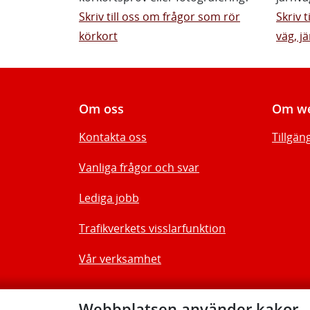
Skriv till oss om frågor som rör
Skriv 
körkort
väg, jä
Om oss
Om we
Kontakta oss
Tillgän
Vanliga frågor och svar
Lediga jobb
Trafikverkets visslarfunktion
Vår verksamhet
Webbplatsen använder kakor