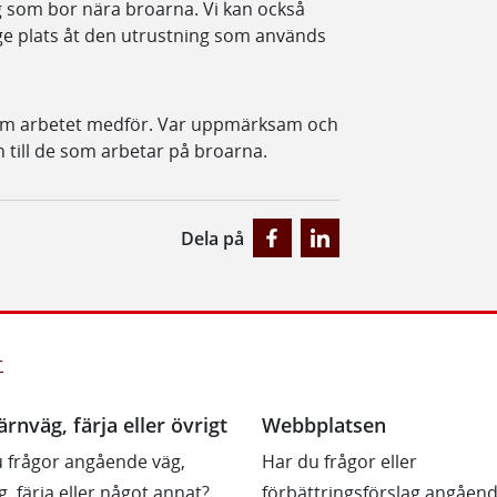
ig som bor nära broarna. Vi kan också
tt ge plats åt den utrustning som används
om arbetet medför. Var uppmärksam och
h till de som arbetar på broarna.
Dela på
r
ärnväg, färja eller övrigt
Webbplatsen
 frågor angående väg,
Har du frågor eller
g, färja eller något annat?
förbättringsförslag angåen