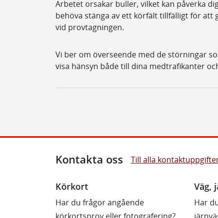
Arbetet orsakar buller, vilket kan påverka d
behöva stänga av ett körfält tillfälligt för a
vid provtagningen.
Vi ber om överseende med de störningar s
visa hänsyn både till dina medtrafikanter oc
Kontakta oss
Till alla kontaktuppgifte
Körkort
Väg, j
Har du frågor angående
Har du
körkortsprov eller fotografering?
järnvä