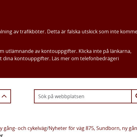
alning av trafikböter. Detta är falska utskick som inte komm
om utlämnande av kontouppgifter. Klicka inte på länkarna,
ut dina kontouppgifter. Läs mer om telefonbedrägeri
Gå direkt till innehållet
y gång- och cykelväg
/
Nyheter för väg 875, Sundborn, ny gån
er