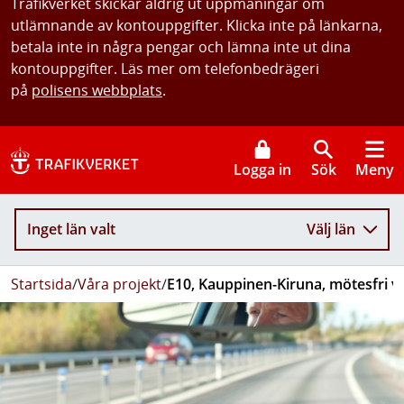
Trafikverket skickar aldrig ut uppmaningar om
utlämnande av kontouppgifter. Klicka inte på länkarna,
betala inte in några pengar och lämna inte ut dina
kontouppgifter. Läs mer om telefonbedrägeri
på
polisens webbplats
.
Logga in
Sök
Meny
Inget län valt
Välj län
Startsida
/
Våra projekt
/
E10, Kauppinen-Kiruna, mötesfri v