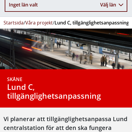
Inget län valt
Välj län
Startsida
/
Våra projekt
/
Lund C, tillgänglighetsanpassning
SKÅNE
Lund C,
tillgänglighetsanpassning
Vi planerar att tillgänglighetsanpassa Lund
centralstation för att den ska fungera