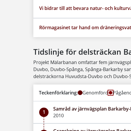
Vi bidrar till att bevara natur- och kultur
Rörmagasinet tar hand om dräneringsva
Tidslinje för delsträckan B
Projekt Mälarbanan omfattar fem järnvägs
Duvbo, Duvbo-Spånga, Spånga-Barkarby samt 
delsträckorna Huvudsta-Duvbo och Duvbo-Sp
Teckenförklaring:
Genomförd
Pågåen
Samråd av järnvägsplan Barkarby-K
1
2010
Granskning av järnvägsplan Barkarb