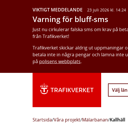
VIKTIGT MEDDELANDE
23 juli 2026 kl. 14:24
Varning för bluff-sms
Just nu cirkulerar falska sms om krav på bet
från Trafikverket!
Trafikverket skickar aldrig ut uppmaningar 
betala inte in några pengar och lämna inte 
på
polisens webbplats
.
Välj län
Startsida
/
Våra projekt
/
Mälarbanan
/
Kallhäll