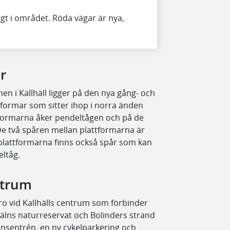
ggt i området. Röda vägar är nya,
r
en i Kallhäll ligger på den nya gång- och
tformar som sitter ihop i norra änden
ttformarna åker pendeltågen och på de
 De två spåren mellan plattformarna är
plattformarna finns också spår som kan
eltåg.
ntrum
bro vid Kallhälls centrum som förbinder
lns naturreservat och Bolinders strand
onsentrén, en ny cykelparkering och