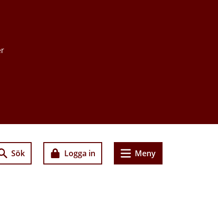
er
Sök
Logga in
Meny