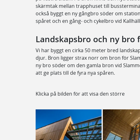
skärmtak mellan trapphuset till bussterminal
också byggt en ny gångbro söder om station
spåret och en gång- och cykelbro vid Kallhäl
Landskapsbro och ny bro 
Vi har byggt en cirka 50 meter bred landsk
djur. Bron ligger strax norr om bron för Sl
ny bro söder om den gamla bron vid Slamme
att ge plats till de fyra nya spåren.
Klicka på bilden för att visa den större