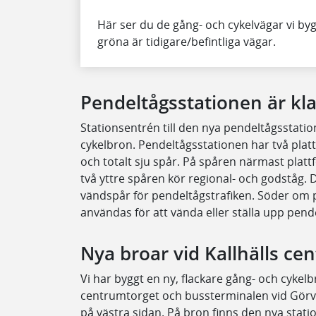
Här ser du de gång- och cykelvägar vi by
gröna är tidigare/befintliga vägar.
Pendeltågsstationen är kla
Stationsentrén till den nya pendeltågsstation
cykelbron. Pendeltågsstationen har två plat
och totalt sju spår. På spåren närmast pla
två yttre spåren kör regional- och godståg.
vändspår för pendeltågstrafiken. Söder om 
användas för att vända eller ställa upp pend
Nya broar vid Kallhälls ce
Vi har byggt en ny, flackare gång- och cykel
centrumtorget och bussterminalen vid Görvä
på västra sidan. På bron finns den nya stati