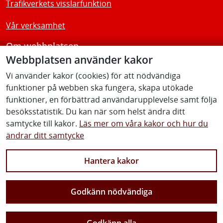
Trafikverkets visslarfunktion
Vår verksamhet
Om webbplatsen
Webbplatsen använder kakor
Tillgänglighetsredogörelse
Vi använder kakor (cookies) för att nödvändiga
funktioner på webben ska fungera, skapa utökade
Följ oss
funktioner, en förbättrad användarupplevelse samt följa
besöksstatistik. Du kan när som helst ändra ditt
samtycke till kakor.
Läs mer om våra kakor och hur du
ändrar ditt samtycke
Facebook
Youtube
Instagram
Linkedin
Hantera kakor
Godkänn nödvändiga
Vi gör Sverige närmare
Godkänn alla