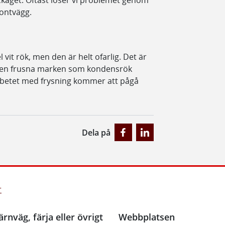
äckaget. Oftast löser vi problemet genom
spontvägg.
 vit rök, men den är helt ofarlig. Det är
den frusna marken som kondensrök
rbetet med frysning kommer att pågå
Dela på
r
ärnväg, färja eller övrigt
Webbplatsen