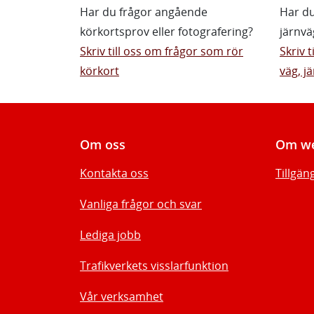
Har du frågor angående
Har du
körkortsprov eller fotografering?
järnvä
Skriv till oss om frågor som rör
Skriv 
körkort
väg, jä
Om oss
Om we
Kontakta oss
Tillgän
Vanliga frågor och svar
Lediga jobb
Trafikverkets visslarfunktion
Vår verksamhet