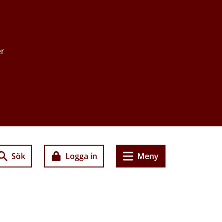
er
Sök
Logga in
Meny