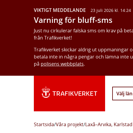
VIKTIGT MEDDELANDE
23 juli 2026 kl. 14:24
Varning för bluff-sms
Just nu cirkulerar falska sms om krav på bet
från Trafikverket!
Trafikverket skickar aldrig ut uppmaningar 
betala inte in några pengar och lämna inte 
på
polisens webbplats
.
Välj län
Startsida
/
Våra projekt
/
Laxå–Arvika, Karlstad