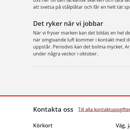
oss ner till den läckande skarven och täta l
att svetsa på stålplåtar och får en helt tät 
Det ryker när vi jobbar
När vi fryser marken kan det bildas en hel del
när omgivande luft kommer i kontakt med 
uppstår. Periodvis kan det bolma mycket. A
under några veckor i oktober.
Kontakta oss
Till alla kontaktuppgifte
Körkort
Väg, j