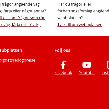
 frågor angående väg,
Har du frågor eller
g, färja eller något annat?
förbättringsförslag angåen
till oss om frågor som rör
webbplatsen?
rnväg, färja eller övrigt
Tyck till om webbplatsen
bbplatsen
Följ oss
glighetsredogörelse
Facebook
Youtube
Ins