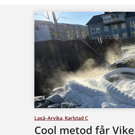
Laxå–Arvika, Karlstad C
Cool metod får Vik