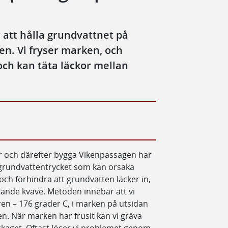
 att hålla grundvattnet på
en. Vi fryser marken, och
och kan täta läckor mellan
or och därefter bygga Vikenpassagen har
 grundvattentrycket som kan orsaka
t, och förhindra att grundvatten läcker in,
tande kväve. Metoden innebär att vi
n – 176 grader C, i marken på utsidan
. När marken har frusit kan vi gräva