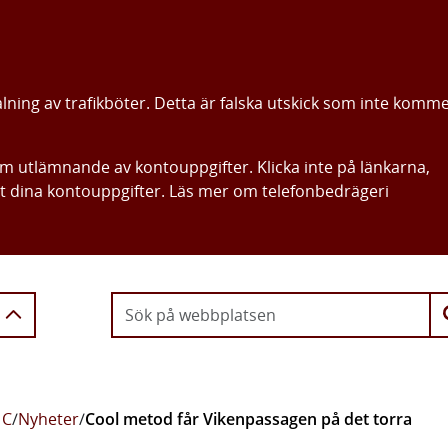
alning av trafikböter. Detta är falska utskick som inte komm
om utlämnande av kontouppgifter. Klicka inte på länkarna,
ut dina kontouppgifter. Läs mer om telefonbedrägeri
Gå direkt till innehållet
 C
/
Nyheter
/
Cool metod får Vikenpassagen på det torra