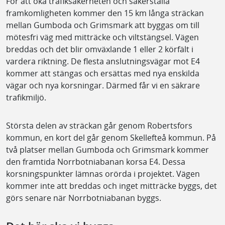
För att öka trafiksäkerheten och säkerställa
framkomligheten kommer den 15 km långa sträckan
mellan Gumboda och Grimsmark att byggas om till
mötesfri väg med mitträcke och viltstängsel. Vägen
breddas och det blir omväxlande 1 eller 2 körfält i
vardera riktning. De flesta anslutningsvägar mot E4
kommer att stängas och ersättas med nya enskilda
vägar och nya korsningar. Därmed får vi en säkrare
trafikmiljö.
Största delen av sträckan går genom Robertsfors
kommun, en kort del går genom Skellefteå kommun. På
två platser mellan Gumboda och Grimsmark kommer
den framtida Norrbotniabanan korsa E4. Dessa
korsningspunkter lämnas orörda i projektet. Vägen
kommer inte att breddas och inget mitträcke byggs, det
görs senare när Norrbotniabanan byggs.