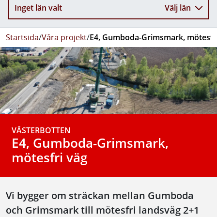
Inget län valt
Välj län
Startsida
/
Våra projekt
/
E4, Gumboda-Grimsmark, mötesfr
VÄSTERBOTTEN
E4, Gumboda-Grimsmark,
mötesfri väg
Vi bygger om sträckan mellan Gumboda
och Grimsmark till mötesfri landsväg 2+1