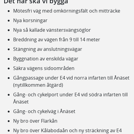
Det här ska vi bygga
Mötesfri väg med omkörningsfält och mitträcke
Nya korsningar
Nya så kallade vänstersvängsöglor
Breddning av vägen från 9 till 14 meter
Stängning av anslutningsvägar
Byggnation av enskilda vägar
Säkra vägens sidoområden
Gångpassage under E4 vid norra infarten till Ånäset
(nytillkommen åtgärd)
Gång- och cykelport under E4 vid södra infarten till
Ånäset
Gång- och cykelväg i Ånäset
Ny bro över Flarkån
Ny bro över Kålabodaån och ny sträckning av E4